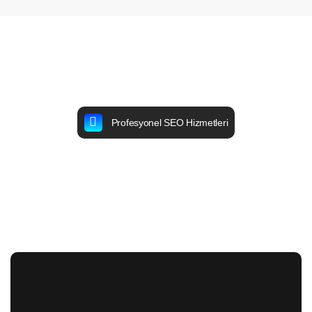
Profesyonel SEO Hizmetleri
Profesyonel SEO
Hizmetlerimiz İle Yanınızdayız