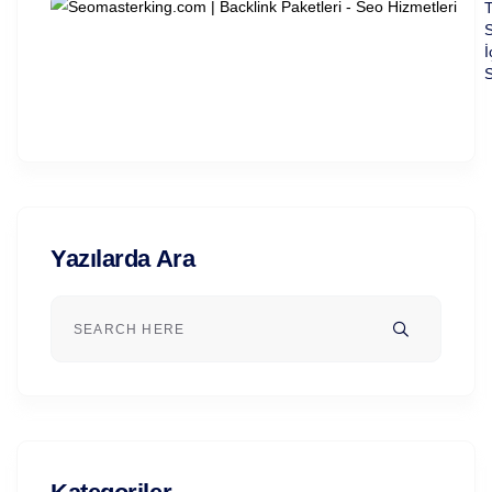
T
S
İ
S
Yazılarda Ara