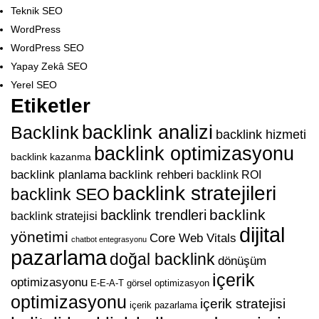
Teknik SEO
WordPress
WordPress SEO
Yapay Zekâ SEO
Yerel SEO
Etiketler
backlink analizi
Backlink
backlink hizmeti
backlink optimizasyonu
backlink kazanma
backlink planlama
backlink rehberi
backlink ROI
backlink stratejileri
backlink SEO
backlink
backlink trendleri
backlink stratejisi
dijital
yönetimi
Core Web Vitals
chatbot entegrasyonu
pazarlama
doğal backlink
dönüşüm
içerik
optimizasyonu
E-E-A-T
görsel optimizasyon
optimizasyonu
içerik stratejisi
içerik pazarlama