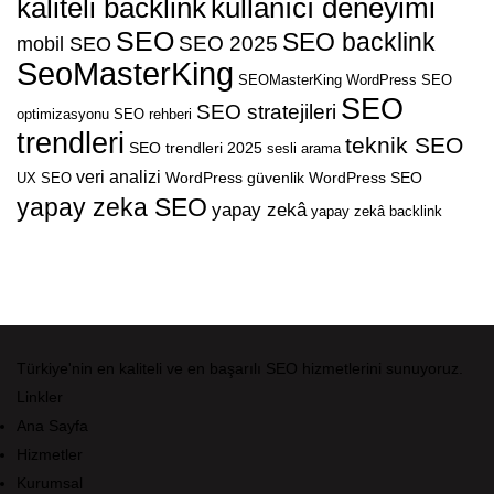
kaliteli backlink
kullanıcı deneyimi
SEO
SEO backlink
SEO 2025
mobil SEO
SeoMasterKing
SEOMasterKing WordPress
SEO
SEO
SEO stratejileri
optimizasyonu
SEO rehberi
trendleri
teknik SEO
SEO trendleri 2025
sesli arama
veri analizi
WordPress güvenlik
WordPress SEO
UX SEO
yapay zeka SEO
yapay zekâ
yapay zekâ backlink
Türkiye'nin en kaliteli ve en başarılı SEO hizmetlerini sunuyoruz.
Linkler
Ana Sayfa
Hizmetler
Kurumsal