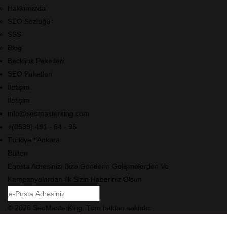
Hakkımızda
SEO Sözlüğü
SSS
Blog
Backlink Paketleri
SEO Paketleri
İletişim
İletişim
info@seomasterking.com
+(0539) 491 - 64 - 95
Türkiye / Ankara
Bülten
Eposta Adresinizi Bize Gönderin Gelişmelerden Ve
Kampanyalardan İlk Sizin Haberiniz Olsun
© 2026 SeoMasterKing. Tüm hakları saklıdır.