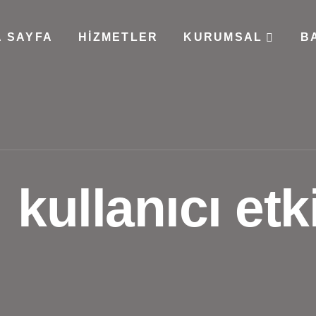
 SAYFA
HIZMETLER
KURUMSAL
B
:
kullanıcı etk