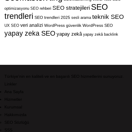
SEO
SEO stratejileri
optimizasyonu
SEO rehberi
trendleri
teknik SEO
SEO trendleri 2025
sesli arama
veri analizi
WordPress güvenlik
WordPress SEO
UX SEO
yapay zeka SEO
yapay zekâ
yapay zekâ backlink
Türkiye'nin en kaliteli ve en başarılı SEO hizmetlerini sunuyoruz.
Linkler
Ana Sayfa
Hizmetler
Kurumsal
Hakkımızda
SEO Sözlüğü
SSS