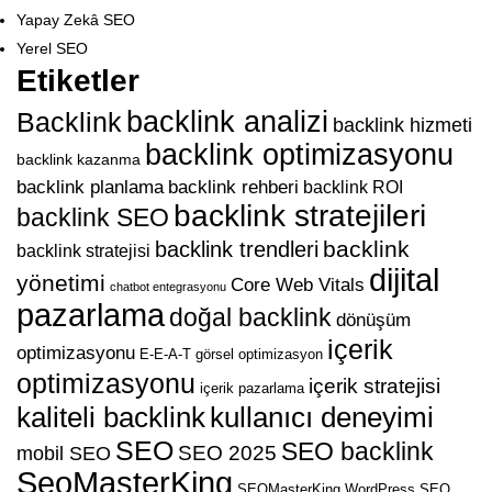
Yapay Zekâ SEO
Yerel SEO
Etiketler
backlink analizi
Backlink
backlink hizmeti
backlink optimizasyonu
backlink kazanma
backlink planlama
backlink rehberi
backlink ROI
backlink stratejileri
backlink SEO
backlink
backlink trendleri
backlink stratejisi
dijital
yönetimi
Core Web Vitals
chatbot entegrasyonu
pazarlama
doğal backlink
dönüşüm
içerik
optimizasyonu
E-E-A-T
görsel optimizasyon
optimizasyonu
içerik stratejisi
içerik pazarlama
kaliteli backlink
kullanıcı deneyimi
SEO
SEO backlink
SEO 2025
mobil SEO
SeoMasterKing
SEOMasterKing WordPress
SEO