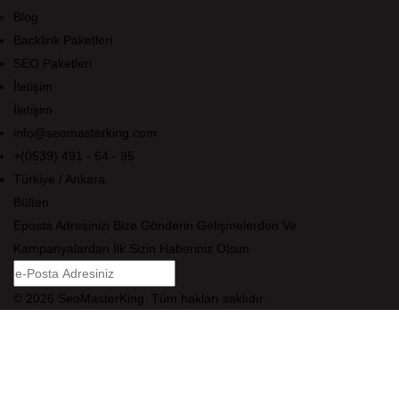
Blog
Backlink Paketleri
SEO Paketleri
İletişim
İletişim
info@seomasterking.com
+(0539) 491 - 64 - 95
Türkiye / Ankara
Bülten
Eposta Adresinizi Bize Gönderin Gelişmelerden Ve
Kampanyalardan İlk Sizin Haberiniz Olsun
© 2026 SeoMasterKing. Tüm hakları saklıdır.