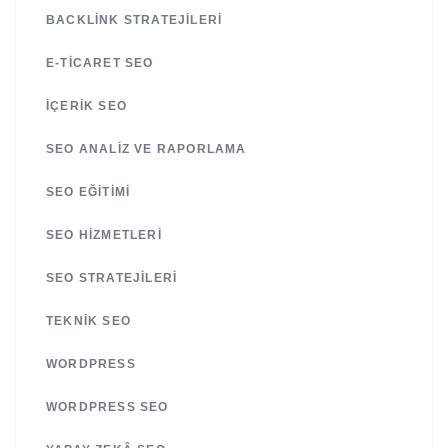
BACKLINK STRATEJILERI
E-TICARET SEO
İÇERIK SEO
SEO ANALIZ VE RAPORLAMA
SEO EĞITIMI
SEO HIZMETLERI
SEO STRATEJILERI
TEKNIK SEO
WORDPRESS
WORDPRESS SEO