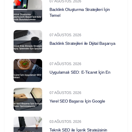
07 AĞUSTOS. 2026
Backlink Oluşturma Stratejileri İçin
Temel
07 AĞUSTOS. 2026
Backlink Stratejileri ile Dijital Başarıya
07 AĞUSTOS. 2026
Uygulamalı SEO: E-Ticaret İçin En
07 AĞUSTOS. 2026
Yerel SEO Başarısı İçin Google
03 AĞUSTOS. 2026
Teknik SEO ile İçerik Stratejisinin