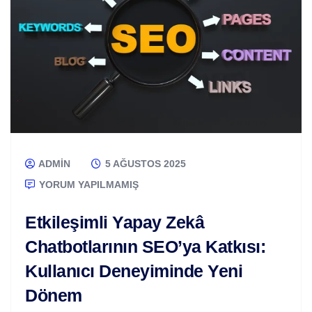
ADMIN
5 AĞUSTOS 2025
YORUM YAPILMAMIŞ
Etkileşimli Yapay Zekâ
Chatbotlarının SEO’ya Katkısı:
Kullanıcı Deneyiminde Yeni
Dönem