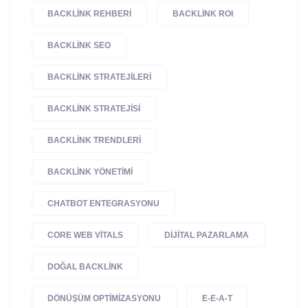
BACKLINK REHBERI
BACKLINK ROI
BACKLINK SEO
BACKLINK STRATEJILERI
BACKLINK STRATEJISI
BACKLINK TRENDLERI
BACKLINK YÖNETIMI
CHATBOT ENTEGRASYONU
CORE WEB VITALS
DIJITAL PAZARLAMA
DOĞAL BACKLINK
DÖNÜŞÜM OPTIMIZASYONU
E-E-A-T