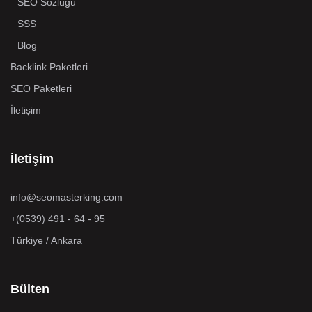
SEO Sözlüğü
SSS
Blog
Backlink Paketleri
SEO Paketleri
İletişim
İletişim
info@seomasterking.com
+(0539) 491 - 64 - 95
Türkiye / Ankara
Bülten