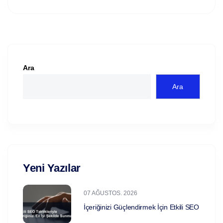
Ara
Ara
Yeni Yazılar
07 AĞUSTOS. 2026
İçeriğinizi Güçlendirmek İçin Etkili SEO