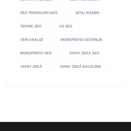
SEO TRENDLERI 2025
SESLI ARAMA
TEKNIK SEO
UX SEO
VERI ANALIZI
WORDPRESS GÜVENLIK
WORDPRESS SEO
YAPAY ZEKA SEO
YAPAY ZEKÂ
YAPAY ZEKÂ BACKLINK