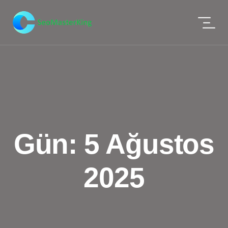
Gün:
5 Ağustos
2025