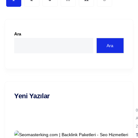
Ara
Ara
Yeni Yazılar
0
2
T