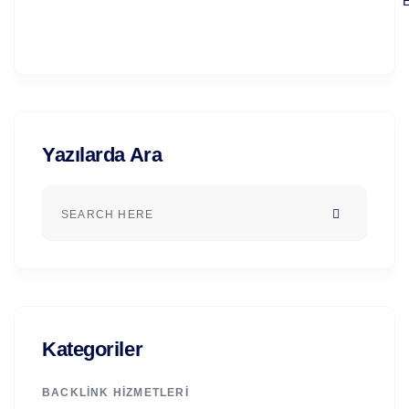
E
Yazılarda Ara
Kategoriler
BACKLINK HIZMETLERI