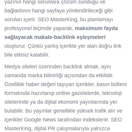
yazının hangi sorunlara çözüm sunduğu ve
bağlantının hangi sayfaya yönlendirileceği gibi
soruları içerir. SEO MasterKing, bu planlamayı
profesyonel biçimde yaparak,
maksimum fayda
sağlayacak makale-backlink eşleşmeleri
oluşturur. Çünkü yanlış içerikte yer alan doğru link
bile etkisiz kalabilir.
Medya siteleri üzerinden backlink almak, aynı
zamanda marka bilinirliği açısından da etkilidir.
Özellikle haber değeri taşıyan içerikler, basın bülteni
formatında hazırlanıp online gazetelerde, teknoloji
sitelerinde ya da dijital ekonomi yayınlarında yer
bulabilir. Bu yayınlar genellikle yüksek trafik alır ve
içerikler Google News tarafından indekslenir. SEO
MasterKing, dijital PR çalışmalarıyla yalnızca