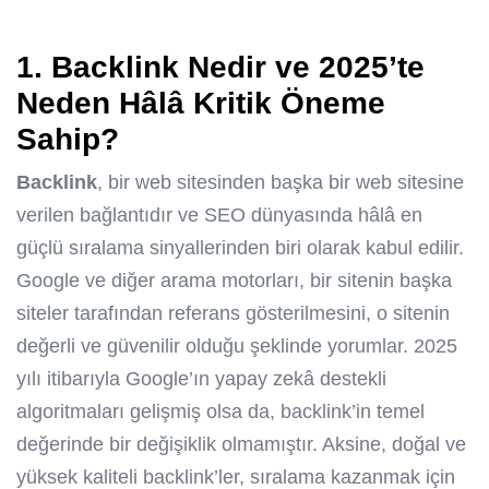
1. Backlink Nedir ve 2025’te
Neden Hâlâ Kritik Öneme
Sahip?
Backlink
, bir web sitesinden başka bir web sitesine
verilen bağlantıdır ve SEO dünyasında hâlâ en
güçlü sıralama sinyallerinden biri olarak kabul edilir.
Google ve diğer arama motorları, bir sitenin başka
siteler tarafından referans gösterilmesini, o sitenin
değerli ve güvenilir olduğu şeklinde yorumlar. 2025
yılı itibarıyla Google’ın yapay zekâ destekli
algoritmaları gelişmiş olsa da, backlink’in temel
değerinde bir değişiklik olmamıştır. Aksine, doğal ve
yüksek kaliteli backlink’ler, sıralama kazanmak için