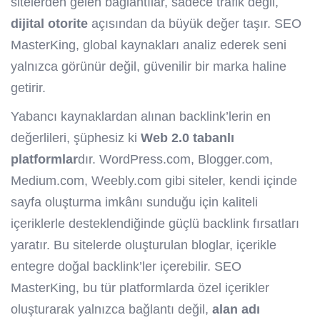
sitelerden gelen bağlantılar, sadece trafik değil,
dijital otorite
açısından da büyük değer taşır. SEO
MasterKing, global kaynakları analiz ederek seni
yalnızca görünür değil, güvenilir bir marka haline
getirir.
Yabancı kaynaklardan alınan backlink’lerin en
değerlileri, şüphesiz ki
Web 2.0 tabanlı
platformlar
dır. WordPress.com, Blogger.com,
Medium.com, Weebly.com gibi siteler, kendi içinde
sayfa oluşturma imkânı sunduğu için kaliteli
içeriklerle desteklendiğinde güçlü backlink fırsatları
yaratır. Bu sitelerde oluşturulan bloglar, içerikle
entegre doğal backlink’ler içerebilir. SEO
MasterKing, bu tür platformlarda özel içerikler
oluşturarak yalnızca bağlantı değil,
alan adı