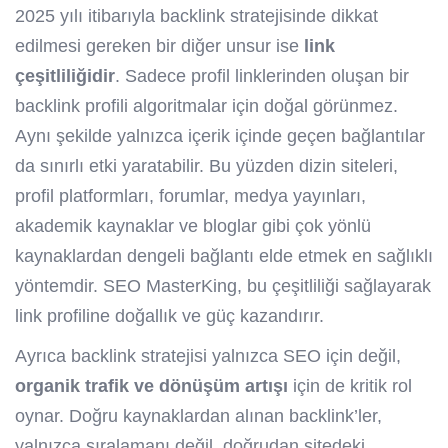
2025 yılı itibarıyla backlink stratejisinde dikkat
edilmesi gereken bir diğer unsur ise
link
çeşitliliğidir
. Sadece profil linklerinden oluşan bir
backlink profili algoritmalar için doğal görünmez.
Aynı şekilde yalnızca içerik içinde geçen bağlantılar
da sınırlı etki yaratabilir. Bu yüzden dizin siteleri,
profil platformları, forumlar, medya yayınları,
akademik kaynaklar ve bloglar gibi çok yönlü
kaynaklardan dengeli bağlantı elde etmek en sağlıklı
yöntemdir. SEO MasterKing, bu çeşitliliği sağlayarak
link profiline doğallık ve güç kazandırır.
Ayrıca backlink stratejisi yalnızca SEO için değil,
organik trafik ve dönüşüm artışı
için de kritik rol
oynar. Doğru kaynaklardan alınan backlink’ler,
yalnızca sıralamanı değil, doğrudan sitedeki