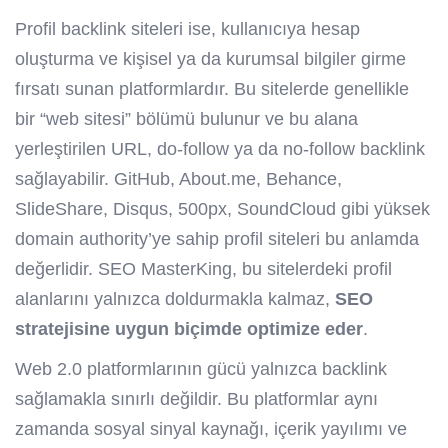
Profil backlink siteleri ise, kullanıcıya hesap
oluşturma ve kişisel ya da kurumsal bilgiler girme
fırsatı sunan platformlardır. Bu sitelerde genellikle
bir “web sitesi” bölümü bulunur ve bu alana
yerleştirilen URL, do-follow ya da no-follow backlink
sağlayabilir. GitHub, About.me, Behance,
SlideShare, Disqus, 500px, SoundCloud gibi yüksek
domain authority’ye sahip profil siteleri bu anlamda
değerlidir. SEO MasterKing, bu sitelerdeki profil
alanlarını yalnızca doldurmakla kalmaz,
SEO
stratejisine uygun biçimde optimize eder
.
Web 2.0 platformlarının gücü yalnızca backlink
sağlamakla sınırlı değildir. Bu platformlar aynı
zamanda sosyal sinyal kaynağı, içerik yayılımı ve