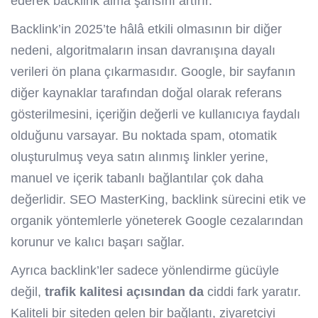
ederek backlink alma şansını artırır.
Backlink’in 2025’te hâlâ etkili olmasının bir diğer
nedeni, algoritmaların insan davranışına dayalı
verileri ön plana çıkarmasıdır. Google, bir sayfanın
diğer kaynaklar tarafından doğal olarak referans
gösterilmesini, içeriğin değerli ve kullanıcıya faydalı
olduğunu varsayar. Bu noktada spam, otomatik
oluşturulmuş veya satın alınmış linkler yerine,
manuel ve içerik tabanlı bağlantılar çok daha
değerlidir. SEO MasterKing, backlink sürecini etik ve
organik yöntemlerle yöneterek Google cezalarından
korunur ve kalıcı başarı sağlar.
Ayrıca backlink’ler sadece yönlendirme gücüyle
değil,
trafik kalitesi açısından da
ciddi fark yaratır.
Kaliteli bir siteden gelen bir bağlantı, ziyaretçiyi