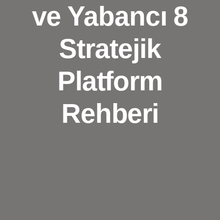
ve Yabancı 8
Stratejik
Platform
Rehberi