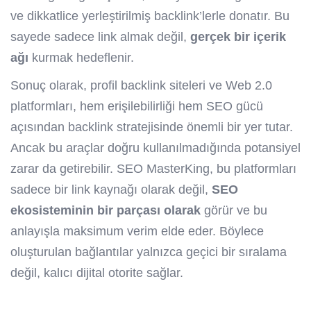
ve dikkatlice yerleştirilmiş backlink’lerle donatır. Bu
sayede sadece link almak değil,
gerçek bir içerik
ağı
kurmak hedeflenir.
Sonuç olarak, profil backlink siteleri ve Web 2.0
platformları, hem erişilebilirliği hem SEO gücü
açısından backlink stratejisinde önemli bir yer tutar.
Ancak bu araçlar doğru kullanılmadığında potansiyel
zarar da getirebilir. SEO MasterKing, bu platformları
sadece bir link kaynağı olarak değil,
SEO
ekosisteminin bir parçası olarak
görür ve bu
anlayışla maksimum verim elde eder. Böylece
oluşturulan bağlantılar yalnızca geçici bir sıralama
değil, kalıcı dijital otorite sağlar.