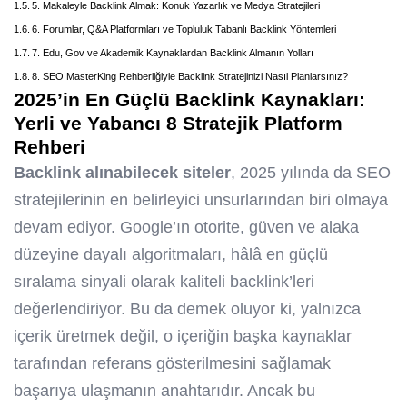
5. Makaleyle Backlink Almak: Konuk Yazarlık ve Medya Stratejileri
6. Forumlar, Q&A Platformları ve Topluluk Tabanlı Backlink Yöntemleri
7. Edu, Gov ve Akademik Kaynaklardan Backlink Almanın Yolları
8. SEO MasterKing Rehberliğiyle Backlink Stratejinizi Nasıl Planlarsınız?
2025’in En Güçlü Backlink Kaynakları:
Yerli ve Yabancı 8 Stratejik Platform
Rehberi
Backlink alınabilecek siteler
, 2025 yılında da
SEO
stratejilerinin en belirleyici unsurlarından biri olmaya
devam ediyor. Google’ın otorite, güven ve alaka
düzeyine dayalı algoritmaları, hâlâ en güçlü
sıralama sinyali olarak kaliteli backlink’leri
değerlendiriyor. Bu da demek oluyor ki, yalnızca
içerik üretmek değil, o içeriğin başka kaynaklar
tarafından referans gösterilmesini sağlamak
başarıya ulaşmanın anahtarıdır. Ancak bu