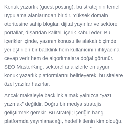
Konuk yazarlık (guest posting), bu stratejinin temel
uygulama alanlarından biridir. Yüksek domain
otoritesine sahip bloglar, dijital yayınlar ve sektörel
portallar, dışarıdan kaliteli içerik kabul eder. Bu
içerikler içinde, yazının konusu ile alakalı biçimde
yerleştirilen bir backlink hem kullanıcının ihtiyacına
cevap verir hem de algoritmalara doğal görünür.
SEO MasterKing, sektörel analizlerle en uygun
konuk yazarlık platformlarını belirleyerek, bu sitelere
özel yazılar hazırlar.
Ancak makaleyle backlink almak yalnızca “yazı
yazmak” değildir. Doğru bir medya stratejisi
geliştirmek gerekir. Bu strateji; içeriğin hangi
platformda yayınlanacağı, hedef kitlenin kim olduğu,