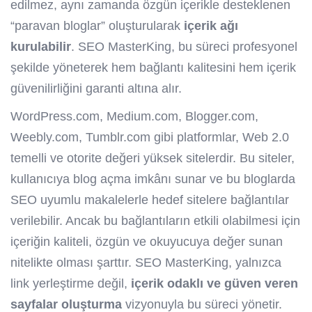
edilmez, aynı zamanda özgün içerikle desteklenen
“paravan bloglar” oluşturularak
içerik ağı
kurulabilir
. SEO MasterKing, bu süreci profesyonel
şekilde yöneterek hem bağlantı kalitesini hem içerik
güvenilirliğini garanti altına alır.
WordPress.com, Medium.com, Blogger.com,
Weebly.com, Tumblr.com gibi platformlar, Web 2.0
temelli ve otorite değeri yüksek sitelerdir. Bu siteler,
kullanıcıya blog açma imkânı sunar ve bu bloglarda
SEO uyumlu makalelerle hedef sitelere bağlantılar
verilebilir. Ancak bu bağlantıların etkili olabilmesi için
içeriğin kaliteli, özgün ve okuyucuya değer sunan
nitelikte olması şarttır. SEO MasterKing, yalnızca
link yerleştirme değil,
içerik odaklı ve güven veren
sayfalar oluşturma
vizyonuyla bu süreci yönetir.