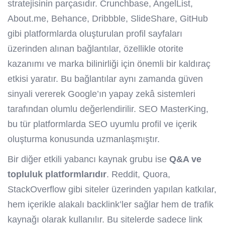
stratejisinin parçasıdır. Crunchbase, AngelList,
About.me, Behance, Dribbble, SlideShare, GitHub
gibi platformlarda oluşturulan profil sayfaları
üzerinden alınan bağlantılar, özellikle otorite
kazanımı ve marka bilinirliği için önemli bir kaldıraç
etkisi yaratır. Bu bağlantılar aynı zamanda güven
sinyali vererek Google’ın yapay zekâ sistemleri
tarafından olumlu değerlendirilir. SEO MasterKing,
bu tür platformlarda SEO uyumlu profil ve içerik
oluşturma konusunda uzmanlaşmıştır.
Bir diğer etkili yabancı kaynak grubu ise
Q&A ve
topluluk platformlarıdır
. Reddit, Quora,
StackOverflow gibi siteler üzerinden yapılan katkılar,
hem içerikle alakalı backlink’ler sağlar hem de trafik
kaynağı olarak kullanılır. Bu sitelerde sadece link