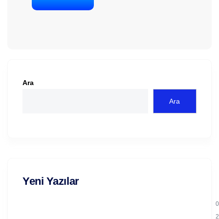
Ara
Ara
Yeni Yazılar
0
2