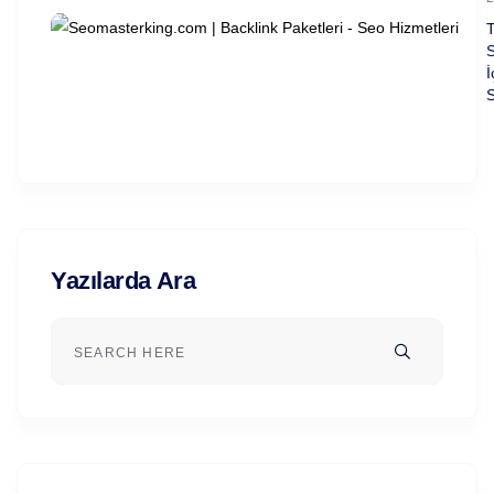
T
S
İ
S
Yazılarda Ara