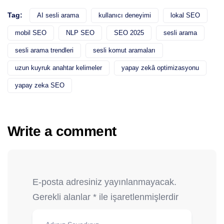
Tag:
AI sesli arama
kullanıcı deneyimi
lokal SEO
mobil SEO
NLP SEO
SEO 2025
sesli arama
sesli arama trendleri
sesli komut aramaları
uzun kuyruk anahtar kelimeler
yapay zekâ optimizasyonu
yapay zeka SEO
Write a comment
E-posta adresiniz yayınlanmayacak.
Gerekli alanlar
*
ile işaretlenmişlerdir