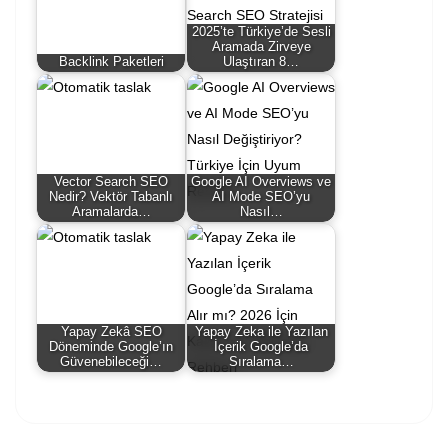
2025’te Türkiye’de Sesli
Aramada Zirveye
Backlink Paketleri
Ulaştıran 8…
Vector Search SEO
Google AI Overviews ve
Nedir? Vektör Tabanlı
AI Mode SEO’yu
Aramalarda…
Nasıl…
Yapay Zekâ SEO
Yapay Zeka ile Yazılan
Döneminde Google’ın
İçerik Google’da
Güvenebileceği…
Sıralama…