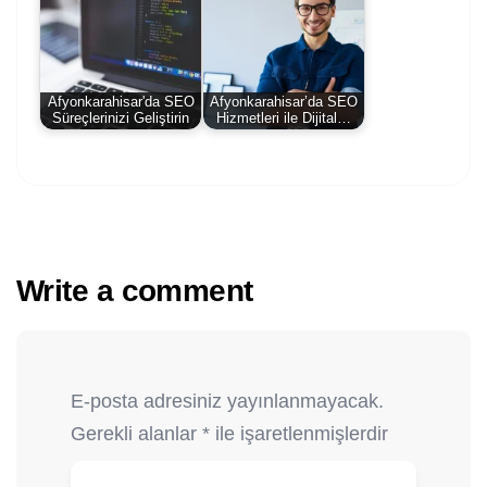
Afyonkarahisar'da SEO
Afyonkarahisar’da SEO
Süreçlerinizi Geliştirin
Hizmetleri ile Dijital…
Write a comment
E-posta adresiniz yayınlanmayacak.
Gerekli alanlar
*
ile işaretlenmişlerdir