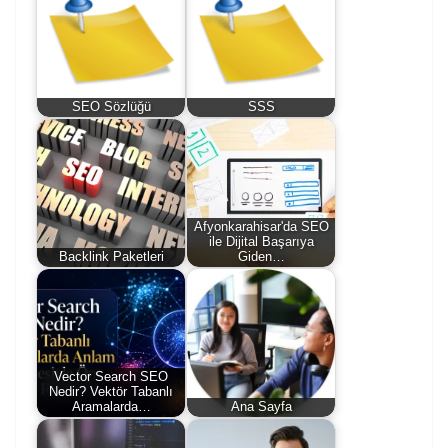
SEO Sözlüğü
SSS
Afyonkarahisar'da SEO
ile Dijital Başarıya
Backlink Paketleri
Giden…
Vector Search SEO
Nedir? Vektör Tabanlı
Aramalarda…
Ana Sayfa