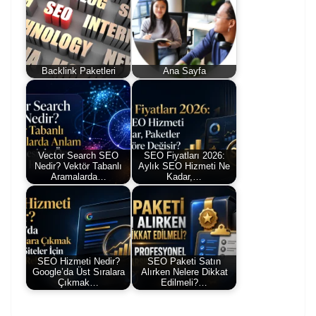
Backlink Paketleri
Ana Sayfa
Vector Search SEO
SEO Fiyatları 2026:
Nedir? Vektör Tabanlı
Aylık SEO Hizmeti Ne
Aramalarda…
Kadar,…
SEO Hizmeti Nedir?
SEO Paketi Satın
Google’da Üst Sıralara
Alırken Nelere Dikkat
Çıkmak…
Edilmeli?…