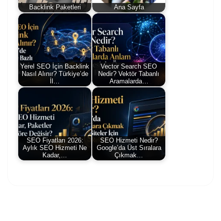
Backlink Paketleri
Ana Sayfa
Yerel SEO İçin Backlink
Vector Search SEO
Nasıl Alınır? Türkiye’de
Nedir? Vektör Tabanlı
İl…
Aramalarda…
SEO Fiyatları 2026:
SEO Hizmeti Nedir?
Aylık SEO Hizmeti Ne
Google’da Üst Sıralara
Kadar,…
Çıkmak…