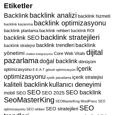
Etiketler
backlink analizi
Backlink
backlink hizmeti
backlink optimizasyonu
backlink kazanma
backlink planlama
backlink rehberi
backlink ROI
backlink stratejileri
backlink SEO
backlink
backlink trendleri
backlink stratejisi
dijital
yönetimi
Core Web Vitals
chatbot entegrasyonu
pazarlama
doğal backlink
dönüşüm
içerik
optimizasyonu
E-E-A-T
görsel optimizasyon
optimizasyonu
içerik stratejisi
içerik pazarlama
kaliteli backlink
kullanıcı deneyimi
SEO
SEO backlink
SEO 2025
mobil SEO
SeoMasterKing
SEOMasterKing WordPress
SEO
SEO
SEO stratejileri
optimizasyonu
SEO rehberi