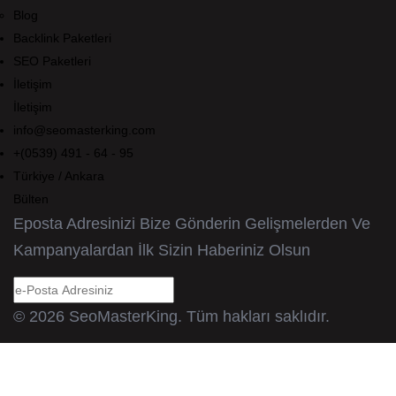
Blog
Backlink Paketleri
SEO Paketleri
İletişim
İletişim
info@seomasterking.com
+(0539) 491 - 64 - 95
Türkiye / Ankara
Bülten
Eposta Adresinizi Bize Gönderin Gelişmelerden Ve
Kampanyalardan İlk Sizin Haberiniz Olsun
© 2026 SeoMasterKing. Tüm hakları saklıdır.