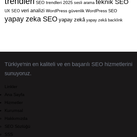
trendleri
teknik SEO
SEO trendleri 2025
sesli arama
veri analizi
WordPress güvenlik
WordPress SEO
UX SEO
yapay zeka SEO
yapay zekâ
yapay zekâ backlink
Türkiye'nin en kaliteli ve en başarılı SEO hizmetlerini
sunuyoruz.
Linkler
Ana Sayfa
Hizmetler
Kurumsal
Hakkımızda
SEO Sözlüğü
SSS