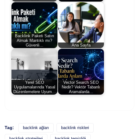
Backlink Paketi Satın
Almak Mantıklı mı?
Güvenli…
Ana Sayfa
Yerel SEO
Vector Search SEO
Uygulamalarında Yasal
Nedir? Vektör Tabanlı
Düzenlemelere Uyum…
Aramalarda…
Tag:
backlink ağları
backlink riskleri
backlink stratejileri
backlink temizliği