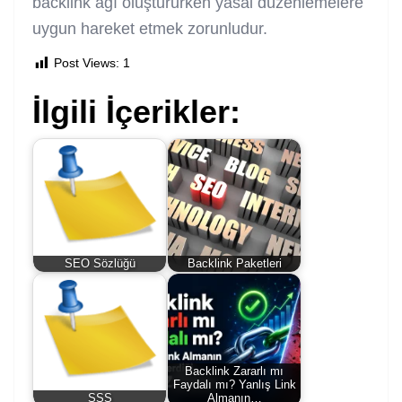
backlink ağı oluştururken yasal düzenlemelere
uygun hareket etmek zorunludur.
Post Views:
1
İlgili İçerikler:
SEO Sözlüğü
Backlink Paketleri
Backlink Zararlı mı
Faydalı mı? Yanlış Link
SSS
Almanın…