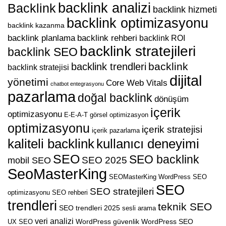
backlink analizi
Backlink
backlink hizmeti
backlink optimizasyonu
backlink kazanma
backlink planlama
backlink rehberi
backlink ROI
backlink stratejileri
backlink SEO
backlink
backlink trendleri
backlink stratejisi
dijital
yönetimi
Core Web Vitals
chatbot entegrasyonu
pazarlama
doğal backlink
dönüşüm
içerik
optimizasyonu
E-E-A-T
görsel optimizasyon
optimizasyonu
içerik stratejisi
içerik pazarlama
kaliteli backlink
kullanıcı deneyimi
SEO
SEO backlink
SEO 2025
mobil SEO
SeoMasterKing
SEOMasterKing WordPress
SEO
SEO
SEO stratejileri
optimizasyonu
SEO rehberi
trendleri
teknik SEO
SEO trendleri 2025
sesli arama
veri analizi
WordPress güvenlik
WordPress SEO
UX SEO