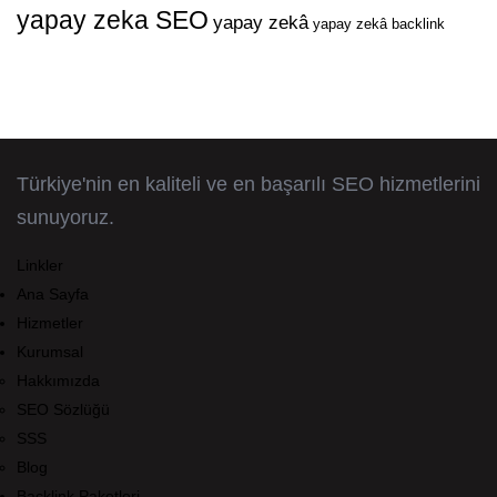
yapay zeka SEO
yapay zekâ
yapay zekâ backlink
Türkiye'nin en kaliteli ve en başarılı SEO hizmetlerini
sunuyoruz.
Linkler
Ana Sayfa
Hizmetler
Kurumsal
Hakkımızda
SEO Sözlüğü
SSS
Blog
Backlink Paketleri