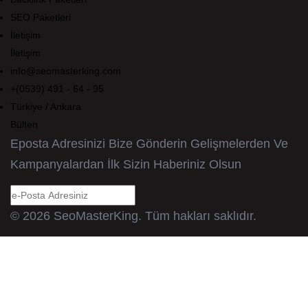
SEO Paketleri
İletişim
İletişim
info@seomasterking.com
+(0539) 491 - 64 - 95
Türkiye / Ankara
Bülten
Eposta Adresinizi Bize Gönderin Gelişmelerden Ve
Kampanyalardan İlk Sizin Haberiniz Olsun
© 2026 SeoMasterKing. Tüm hakları saklıdır.