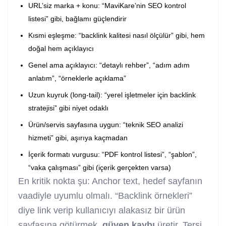
URL’siz marka + konu: “MaviKare’nin SEO kontrol
listesi” gibi, bağlamı güçlendirir
Kısmi eşleşme: “backlink kalitesi nasıl ölçülür” gibi, hem
doğal hem açıklayıcı
Genel ama açıklayıcı: “detaylı rehber”, “adım adım
anlatım”, “örneklerle açıklama”
Uzun kuyruk (long-tail): “yerel işletmeler için backlink
stratejisi” gibi niyet odaklı
Ürün/servis sayfasına uygun: “teknik SEO analizi
hizmeti” gibi, aşırıya kaçmadan
İçerik formatı vurgusu: “PDF kontrol listesi”, “şablon”,
“vaka çalışması” gibi (içerik gerçekten varsa)
En kritik nokta şu: Anchor text, hedef sayfanın
vaadiyle uyumlu olmalı. “Backlink örnekleri”
diye link verip kullanıcıyı alakasız bir ürün
sayfasına götürmek,
güven kaybı
üretir. Tersi