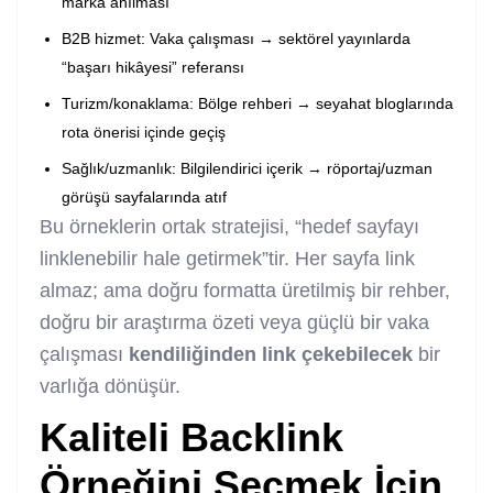
marka anılması
B2B hizmet: Vaka çalışması → sektörel yayınlarda
“başarı hikâyesi” referansı
Turizm/konaklama: Bölge rehberi → seyahat bloglarında
rota önerisi içinde geçiş
Sağlık/uzmanlık: Bilgilendirici içerik → röportaj/uzman
görüşü sayfalarında atıf
Bu örneklerin ortak stratejisi, “hedef sayfayı
linklenebilir hale getirmek”tir. Her sayfa link
almaz; ama doğru formatta üretilmiş bir rehber,
doğru bir araştırma özeti veya güçlü bir vaka
çalışması
kendiliğinden link çekebilecek
bir
varlığa dönüşür.
Kaliteli Backlink
Örneğini Seçmek İçin