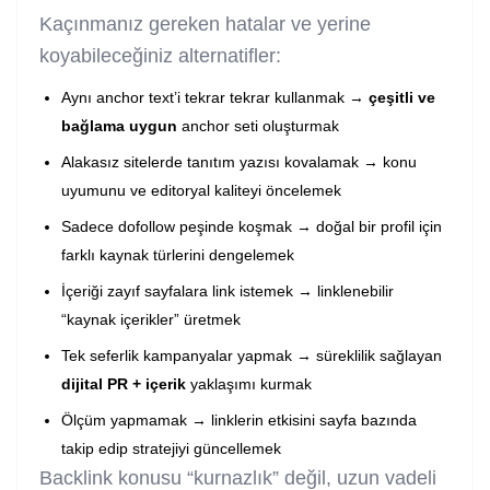
Kaçınmanız gereken hatalar ve yerine
koyabileceğiniz alternatifler:
Aynı anchor text’i tekrar tekrar kullanmak →
çeşitli ve
bağlama uygun
anchor seti oluşturmak
Alakasız sitelerde tanıtım yazısı kovalamak → konu
uyumunu ve editoryal kaliteyi öncelemek
Sadece dofollow peşinde koşmak → doğal bir profil için
farklı kaynak türlerini dengelemek
İçeriği zayıf sayfalara link istemek → linklenebilir
“kaynak içerikler” üretmek
Tek seferlik kampanyalar yapmak → süreklilik sağlayan
dijital PR + içerik
yaklaşımı kurmak
Ölçüm yapmamak → linklerin etkisini sayfa bazında
takip edip stratejiyi güncellemek
Backlink konusu “kurnazlık” değil, uzun vadeli