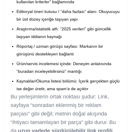
kullanılan kriterler” bağlamında
Editoryal öneri kutusu / “daha fazlası” alanı: Okuyucuyu
bir üst düzey içeriğe taşıyan yapı
Araştırma/istatistik atfı: “2025 verileri” gibi güncellik
taşıyan iddianın kaynağı
Röportaj / uzman görüşü sayfası: Markanın bir
görüşünü destekleyen bağlantı
Ürün/servis incelemesi içinde: Deneyim anlatısında
“buradan inceleyebilirsiniz” mantığı
Kaynaklar/Okuma listesi bölümü: İçerik gerçekten güçlü
ise değer üretir, ama spam’e de açıktır
Bu yerleşimlerin ortak noktası şudur: Link,
sayfaya “sonradan eklenmiş bir reklam
parçası” gibi değil; metnin doğal akışında
“ihtiyacı tamamlayan bir parça” gibi durur. Bu
da
uzun vadede sürdürülebilir link profili