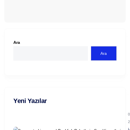
Ara
Ara
Yeni Yazılar
0
2