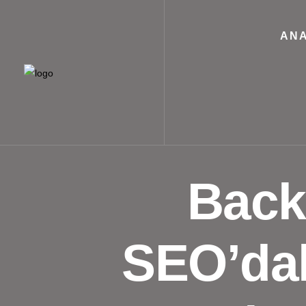
ANA
Back
SEO’dak