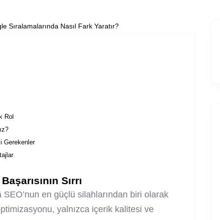
k Rol
ız?
i Gerekenler
ajlar
Başarısının Sırrı
â SEO’nun en güçlü silahlarından biri olarak
imizasyonu, yalnızca içerik kalitesi ve