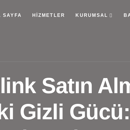
 SAYFA
HIZMETLER
KURUMSAL
B
link Satın Al
i Gizli Gücü