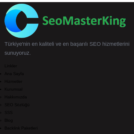
Türkiye'nin en kaliteli ve en başarılı SEO hizmetlerini
sunuyoruz.
Linkler
Ana Sayfa
Hizmetler
Kurumsal
Hakkımızda
SEO Sözlüğü
SSS
Blog
Backlink Paketleri