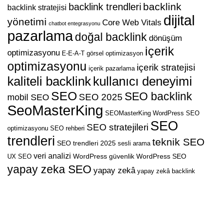
backlink
backlink trendleri
backlink stratejisi
dijital
yönetimi
Core Web Vitals
chatbot entegrasyonu
pazarlama
doğal backlink
dönüşüm
içerik
optimizasyonu
E-E-A-T
görsel optimizasyon
optimizasyonu
içerik stratejisi
içerik pazarlama
kaliteli backlink
kullanıcı deneyimi
SEO
SEO backlink
SEO 2025
mobil SEO
SeoMasterKing
SEOMasterKing WordPress
SEO
SEO
SEO stratejileri
optimizasyonu
SEO rehberi
trendleri
teknik SEO
SEO trendleri 2025
sesli arama
veri analizi
WordPress güvenlik
WordPress SEO
UX SEO
yapay zeka SEO
yapay zekâ
yapay zekâ backlink