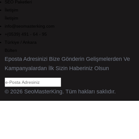
SEO Paketleri
İletişim
İletişim
info@seomasterking.com
+(0539) 491 - 64 - 95
Türkiye / Ankara
Bülten
Eposta Adresinizi Bize Gönderin Gelişmelerden Ve
Kampanyalardan İlk Sizin Haberiniz Olsun
© 2026 SeoMasterKing. Tüm hakları saklıdır.