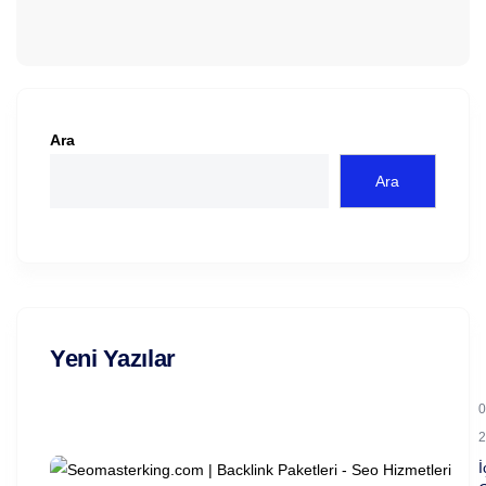
Ara
Ara
Yeni Yazılar
0
2
İ