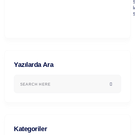
S
İ
S
Yazılarda Ara
Kategoriler