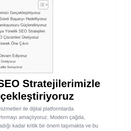
inizi Gerçekleştiriyoruz
reli Başarıyı Hedefliyoruz
aroluşunuzu Güçlendiriyoruz
a Yönelik SEO Stratejileri
O Çözümleri Üretiyoruz
tirerek Öne Çıkın
 Devam Ediyoruz
r Üretiyoruz
Kalite Sunuyoruz
EO Stratejilerimizle
rçekleştiriyoruz
tleri ile dijital platformlarda
artırmayı amaçlıyoruz. Modern çağda,
madığı kadar kritik bir önem taşımakta ve bu