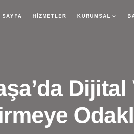
 SAYFA
HIZMETLER
KURUMSAL
B
a’da Dijital V
irmeye Odakl