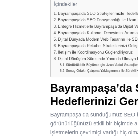
İçindekiler
Bayrampaşa’da SEO Stratejilerimizle Hedefler
Bayrampaşa’da SEO Danışmanlığı ile Uzun Sü
Entegre Hizmetlerle Bayrampaşa’da Dijital V
Bayrampaşa’da Kullanıcı Deneyimini Artırmay
Dijital Dünyada Modern Web Tasarımı ile SE
Bayrampaşa’da Rekabet Stratejilerinizi Geliş
İletişim ile Koordinasyonu Güçlendiriyoruz
Dijital Dönüşüm Sürecinde Yanında Olmaya
Sürdürülebilir Büyüme İçin Uzun Vadeli Stratejile
Sonuç Odaklı Çalışma Yaklaşımımız ile Sürekli 
Bayrampaşa’da S
Hedeflerinizi Ge
Bayrampaşa’da sunduğumuz SEO hizme
görünürlüğünüzü etkili bir biçimde 
işletmelerin çevrimiçi varlığı hiç ol