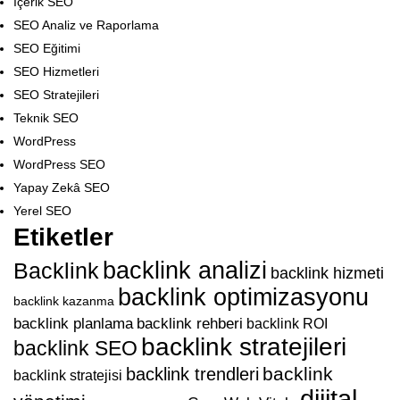
İçerik SEO
SEO Analiz ve Raporlama
SEO Eğitimi
SEO Hizmetleri
SEO Stratejileri
Teknik SEO
WordPress
WordPress SEO
Yapay Zekâ SEO
Yerel SEO
Etiketler
backlink analizi
Backlink
backlink hizmeti
backlink optimizasyonu
backlink kazanma
backlink planlama
backlink rehberi
backlink ROI
backlink stratejileri
backlink SEO
backlink
backlink trendleri
backlink stratejisi
dijital