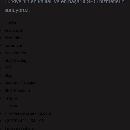
Türkiye'nin en kaliteli ve en başarılı SEO hizmetlerini
sunuyoruz.
Linkler
Ana Sayfa
Hizmetler
Kurumsal
Hakkımızda
SEO Sözlüğü
SSS
Blog
Backlink Paketleri
SEO Paketleri
İletişim
İletişim
info@seomasterking.com
+(0539) 491 - 64 - 95
Türkiye / Ankara