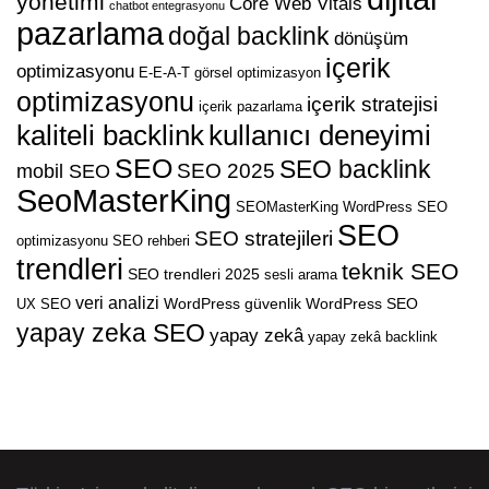
yönetimi
Core Web Vitals
chatbot entegrasyonu
pazarlama
doğal backlink
dönüşüm
içerik
optimizasyonu
E-E-A-T
görsel optimizasyon
optimizasyonu
içerik stratejisi
içerik pazarlama
kaliteli backlink
kullanıcı deneyimi
SEO
SEO backlink
SEO 2025
mobil SEO
SeoMasterKing
SEOMasterKing WordPress
SEO
SEO
SEO stratejileri
optimizasyonu
SEO rehberi
trendleri
teknik SEO
SEO trendleri 2025
sesli arama
veri analizi
WordPress güvenlik
WordPress SEO
UX SEO
yapay zeka SEO
yapay zekâ
yapay zekâ backlink