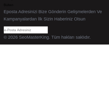
Bülten
Eposta Adresinizi Bize Gönderin Gelişmelerden Ve
Kampanyalardan İlk Sizin Haberiniz Olsun
© 2026 SeoMasterKing. Tüm hakları saklıdır.