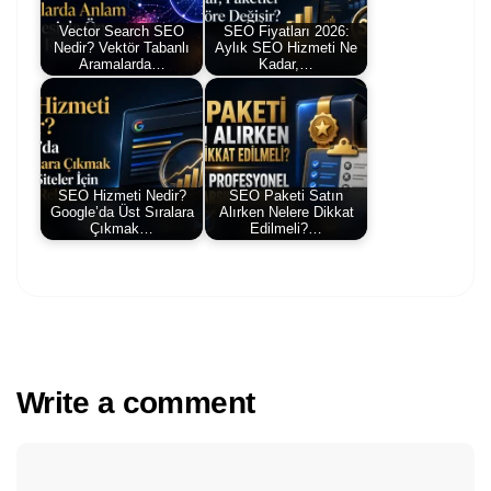
Vector Search SEO
SEO Fiyatları 2026:
Nedir? Vektör Tabanlı
Aylık SEO Hizmeti Ne
Aramalarda…
Kadar,…
SEO Hizmeti Nedir?
SEO Paketi Satın
Google’da Üst Sıralara
Alırken Nelere Dikkat
Çıkmak…
Edilmeli?…
Write a comment