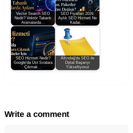
Vector Search SEO
SEO Fiyatları 2026:
Nedir? Vektör Tabanlı
Aylık SEO Hizmeti Ne
Aramalarda…
Kadar,…
SEO Hizmeti Nedir?
Altındağ'da SEO ile
Google’da Üst Sıralara
Dijital Başarıyı
Çıkmak…
Yükseltiyoruz
Write a comment