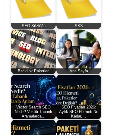
SEO Sözlüğü
SSS
Backlink Paketleri
Ana Sayfa
Vector Search SEO
SEO Fiyatları 2026:
Nedir? Vektör Tabanlı
Aylık SEO Hizmeti Ne
Aramalarda…
Kadar,…