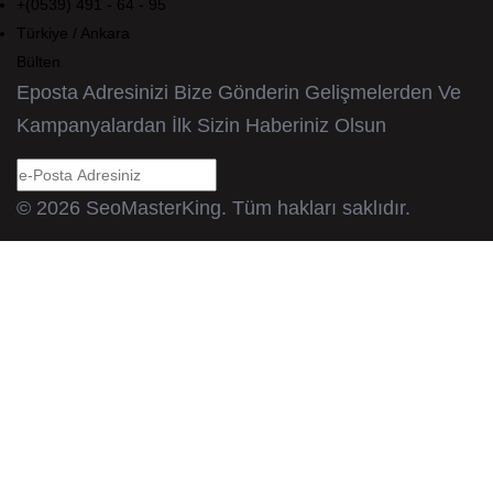
+(0539) 491 - 64 - 95
Türkiye / Ankara
Bülten
Eposta Adresinizi Bize Gönderin Gelişmelerden Ve
Kampanyalardan İlk Sizin Haberiniz Olsun
© 2026 SeoMasterKing. Tüm hakları saklıdır.