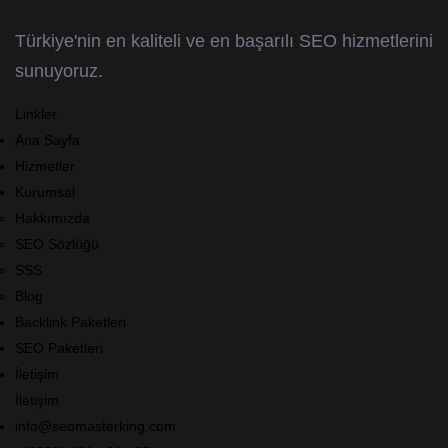
Türkiye'nin en kaliteli ve en başarılı SEO hizmetlerini
sunuyoruz.
Linkler
Ana Sayfa
Hizmetler
Kurumsal
Hakkımızda
SEO Sözlüğü
SSS
Blog
Backlink Paketleri
SEO Paketleri
İletişim
İletişim
info@seomasterking.com