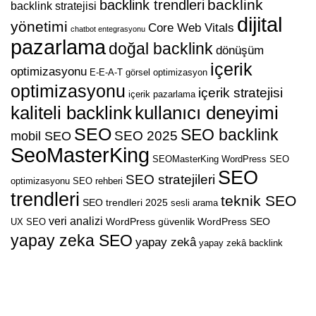
backlink
backlink trendleri
backlink stratejisi
dijital
yönetimi
Core Web Vitals
chatbot entegrasyonu
pazarlama
doğal backlink
dönüşüm
içerik
optimizasyonu
E-E-A-T
görsel optimizasyon
optimizasyonu
içerik stratejisi
içerik pazarlama
kaliteli backlink
kullanıcı deneyimi
SEO
SEO backlink
SEO 2025
mobil SEO
SeoMasterKing
SEOMasterKing WordPress
SEO
SEO
SEO stratejileri
optimizasyonu
SEO rehberi
trendleri
teknik SEO
SEO trendleri 2025
sesli arama
veri analizi
WordPress güvenlik
WordPress SEO
UX SEO
yapay zeka SEO
yapay zekâ
yapay zekâ backlink