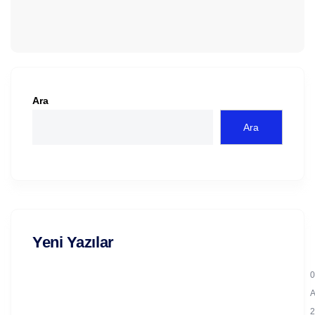
Ara
Ara
Yeni Yazılar
0
2