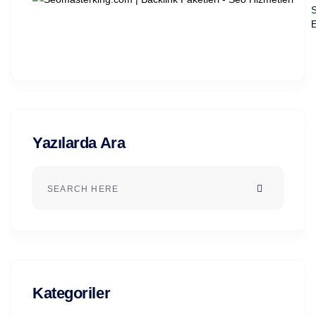
S
E
Yazılarda Ara
Kategoriler