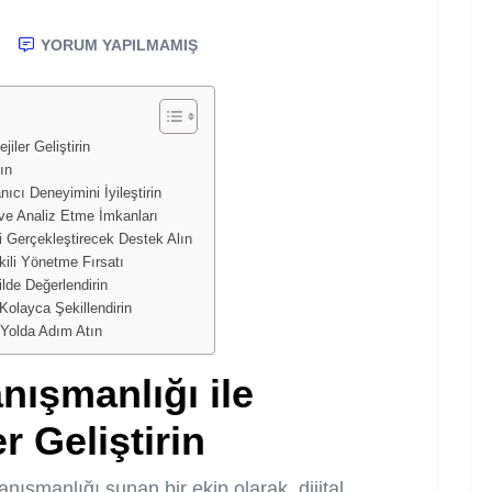
YORUM YAPILMAMIŞ
iler Geliştirin
ın
cı Deneyimini İyileştirin
ve Analiz Etme İmkanları
 Gerçekleştirecek Destek Alın
kili Yönetme Fırsatı
lde Değerlendirin
olayca Şekillendirin
 Yolda Adım Atın
ışmanlığı ile
er Geliştirin
ışmanlığı sunan bir ekip olarak, dijital