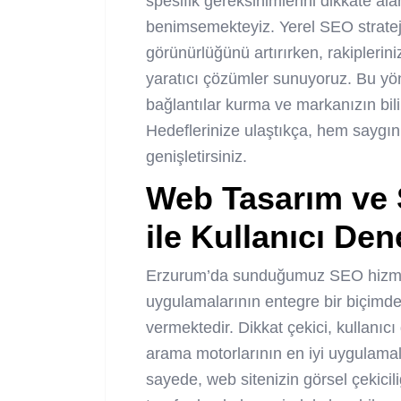
spesifik gereksinimlerini dikkate ala
benimsemekteyiz. Yerel SEO stratejil
görünürlüğünü artırırken, rakiplerin
yaratıcı çözümler sunuyoruz. Bu yön
bağlantılar kurma ve markanızın bilini
Hedeflerinize ulaştıkça, hem saygınl
genişletirsiniz.
Web Tasarım ve
ile Kullanıcı Dene
Erzurum’da sunduğumuz SEO hizmet
uygulamalarının entegre bir biçimde 
vermektedir. Dikkat çekici, kullanıc
arama motorlarının en iyi uygulamala
sayede, web sitenizin görsel çekiciliğ