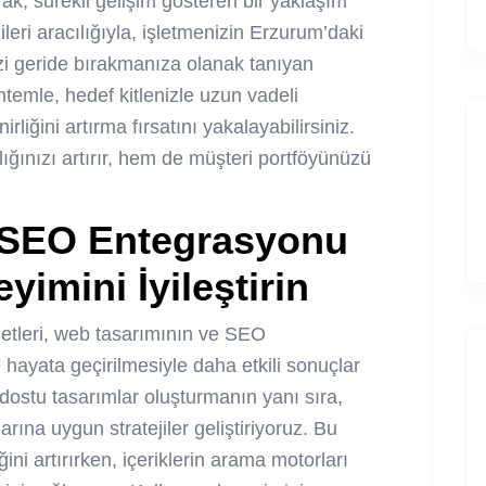
rak, sürekli gelişim gösteren bir yaklaşım
eri aracılığıyla, işletmenizin Erzurum’daki
izi geride bırakmanıza olanak tanıyan
temle, hedef kitlenizle uzun vadeli
rliğini artırma fırsatını yakalayabilirsiniz.
ığınızı artırır, hem de müşteri portföyünüzü
 SEO Entegrasyonu
yimini İyileştirin
leri, web tasarımının ve SEO
hayata geçirilmesiyle daha etkili sonuçlar
ı dostu tasarımlar oluşturmanın yanı sıra,
rına uygun stratejiler geliştiriyoruz. Bu
ini artırırken, içeriklerin arama motorları