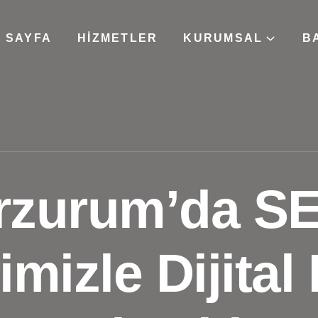
 SAYFA
HIZMETLER
KURUMSAL
B
rzurum’da S
mizle Dijital