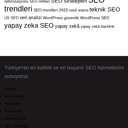
SEO stratejileri
optimizasyonu
SEO rehberi
trendleri
teknik SEO
SEO trendleri 2025
sesli arama
veri analizi
WordPress güvenlik
WordPress SEO
UX SEO
yapay zeka SEO
yapay zekâ
yapay zekâ backlink
Türkiye'nin en kaliteli ve en başarılı SEO hizmetlerini
sunuyoruz.
Linkler
Ana Sayfa
Hizmetler
Kurumsal
Hakkımızda
SEO Sözlüğü