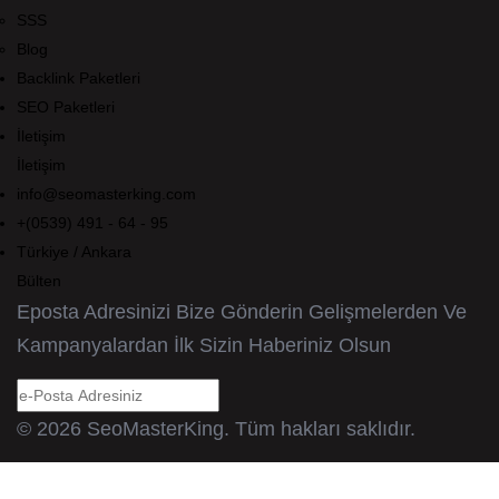
SSS
Blog
Backlink Paketleri
SEO Paketleri
İletişim
İletişim
info@seomasterking.com
+(0539) 491 - 64 - 95
Türkiye / Ankara
Bülten
Eposta Adresinizi Bize Gönderin Gelişmelerden Ve
Kampanyalardan İlk Sizin Haberiniz Olsun
© 2026 SeoMasterKing. Tüm hakları saklıdır.