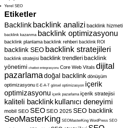
Yerel SEO
Etiketler
backlink analizi
Backlink
backlink hizmeti
backlink optimizasyonu
backlink kazanma
backlink planlama
backlink rehberi
backlink ROI
backlink stratejileri
backlink SEO
backlink
backlink trendleri
backlink stratejisi
dijital
yönetimi
Core Web Vitals
chatbot entegrasyonu
pazarlama
doğal backlink
dönüşüm
içerik
optimizasyonu
E-E-A-T
görsel optimizasyon
optimizasyonu
içerik stratejisi
içerik pazarlama
kaliteli backlink
kullanıcı deneyimi
SEO
SEO backlink
SEO 2025
mobil SEO
SeoMasterKing
SEOMasterKing WordPress
SEO
SEO