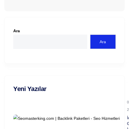
Ara
Ara
Yeni Yazılar
0
2
İ