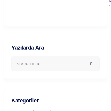
İ
S
Yazılarda Ara
Kategoriler