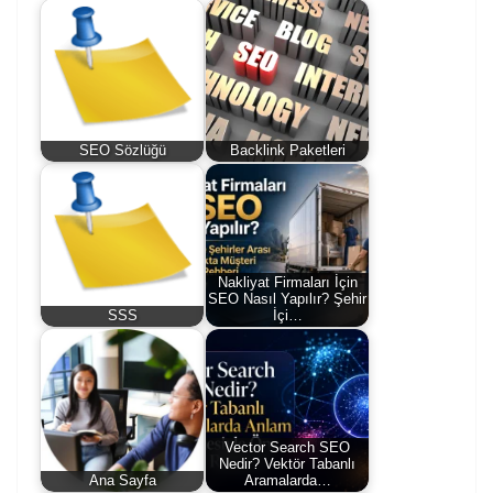
SEO Sözlüğü
Backlink Paketleri
Nakliyat Firmaları İçin
SEO Nasıl Yapılır? Şehir
SSS
İçi…
Vector Search SEO
Nedir? Vektör Tabanlı
Ana Sayfa
Aramalarda…