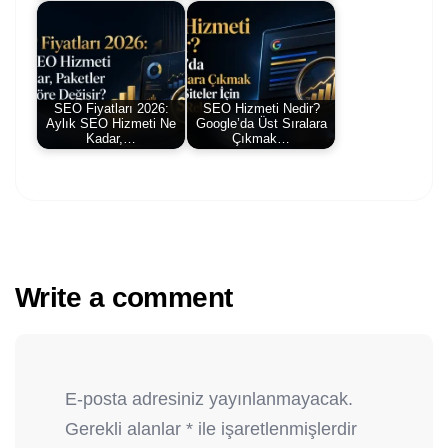
SEO Fiyatları 2026:
SEO Hizmeti Nedir?
Aylık SEO Hizmeti Ne
Google’da Üst Sıralara
Kadar,…
Çıkmak…
Write a comment
E-posta adresiniz yayınlanmayacak.
Gerekli alanlar
*
ile işaretlenmişlerdir