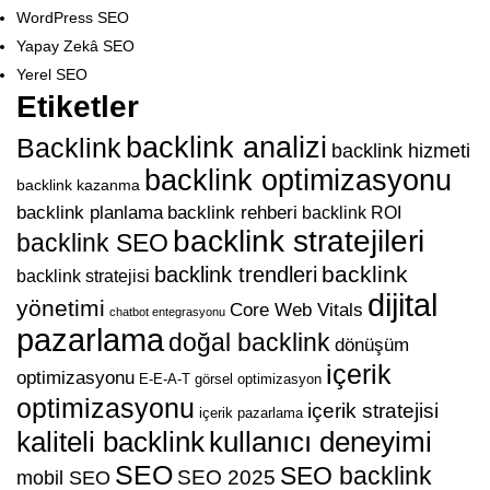
WordPress SEO
Yapay Zekâ SEO
Yerel SEO
Etiketler
backlink analizi
Backlink
backlink hizmeti
backlink optimizasyonu
backlink kazanma
backlink planlama
backlink rehberi
backlink ROI
backlink stratejileri
backlink SEO
backlink
backlink trendleri
backlink stratejisi
dijital
yönetimi
Core Web Vitals
chatbot entegrasyonu
pazarlama
doğal backlink
dönüşüm
içerik
optimizasyonu
E-E-A-T
görsel optimizasyon
optimizasyonu
içerik stratejisi
içerik pazarlama
kaliteli backlink
kullanıcı deneyimi
SEO
SEO backlink
SEO 2025
mobil SEO