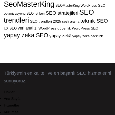
SeoMasterKing
SEOMasterKing WordPress
SEO
SEO
SEO stratejileri
optimizasyonu
SEO rehberi
trendleri
teknik SEO
SEO trendleri 2025
sesli arama
veri analizi
WordPress güvenlik
WordPress SEO
UX SEO
yapay zeka SEO
yapay zekâ
yapay zekâ backlink
Türkiye'nin en kaliteli ve en başarılı SEO hizmetlerini
sunuyoruz.
Linkler
Ana Sayfa
Hizmetler
Kurumsal