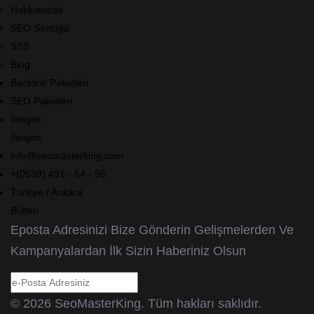
Hakkımızda
SEO Sözlüğü
SSS
Blog
Backlink Paketleri
SEO Paketleri
İletişim
İletişim
info@seomasterking.com
+(0539) 491 - 64 - 95
Türkiye / Ankara
Bülten
Eposta Adresinizi Bize Gönderin Gelişmelerden Ve
Kampanyalardan İlk Sizin Haberiniz Olsun
© 2026 SeoMasterKing. Tüm hakları saklıdır.