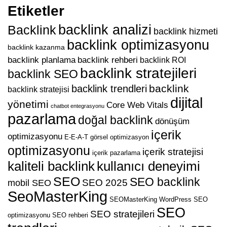
Etiketler
backlink analizi
Backlink
backlink hizmeti
backlink optimizasyonu
backlink kazanma
backlink planlama
backlink rehberi
backlink ROI
backlink stratejileri
backlink SEO
backlink
backlink trendleri
backlink stratejisi
dijital
yönetimi
Core Web Vitals
chatbot entegrasyonu
pazarlama
doğal backlink
dönüşüm
içerik
optimizasyonu
E-E-A-T
görsel optimizasyon
optimizasyonu
içerik stratejisi
içerik pazarlama
kaliteli backlink
kullanıcı deneyimi
SEO
SEO backlink
SEO 2025
mobil SEO
SeoMasterKing
SEOMasterKing WordPress
SEO
SEO
SEO stratejileri
optimizasyonu
SEO rehberi