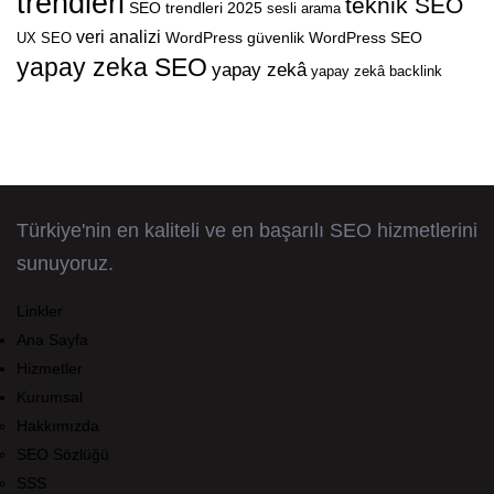
trendleri
teknik SEO
SEO trendleri 2025
sesli arama
veri analizi
WordPress güvenlik
WordPress SEO
UX SEO
yapay zeka SEO
yapay zekâ
yapay zekâ backlink
Türkiye'nin en kaliteli ve en başarılı SEO hizmetlerini
sunuyoruz.
Linkler
Ana Sayfa
Hizmetler
Kurumsal
Hakkımızda
SEO Sözlüğü
SSS