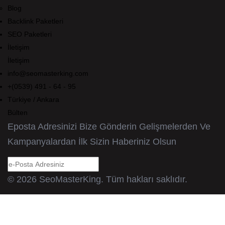
Blog
Backlink Paketleri
SEO Paketleri
İletişim
İletişim
info@seomasterking.com
+(0539) 491 - 64 - 95
Türkiye / Ankara
Bülten
Eposta Adresinizi Bize Gönderin Gelişmelerden Ve
Kampanyalardan İlk Sizin Haberiniz Olsun
© 2026 SeoMasterKing. Tüm hakları saklıdır.