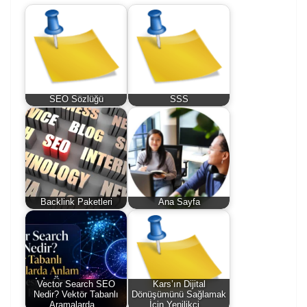
SEO Sözlüğü
SSS
Backlink Paketleri
Ana Sayfa
Vector Search SEO
Kars’ın Dijital
Nedir? Vektör Tabanlı
Dönüşümünü Sağlamak
Aramalarda…
İçin Yenilikçi…