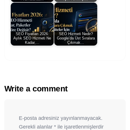
SEO Fiyatları 2026:
SEO Hizmeti Nedir?
Aylık SEO Hizmeti Ne
Google’da Üst Sıralara
Kadar,…
Çıkmak…
Write a comment
E-posta adresiniz yayınlanmayacak.
Gerekli alanlar
*
ile işaretlenmişlerdir