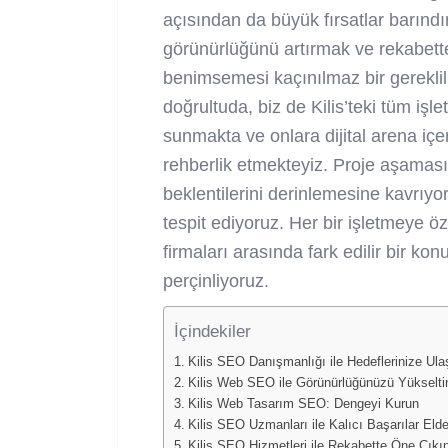
açısından da büyük fırsatlar barındır
görünürlüğünü artırmak ve rekabette 
benimsemesi kaçınılmaz bir gereklil
doğrultuda, biz de Kilis’teki tüm iş
sunmakta ve onlara dijital arena iç
rehberlik etmekteyiz. Proje aşamas
beklentilerini derinlemesine kavrıyor
tespit ediyoruz. Her bir işletmeye ö
firmaları arasında fark edilir bir ko
perçinliyoruz.
İçindekiler
Kilis SEO Danışmanlığı ile Hedeflerinize Ula
Kilis Web SEO ile Görünürlüğünüzü Yükselti
Kilis Web Tasarım SEO: Dengeyi Kurun
Kilis SEO Uzmanları ile Kalıcı Başarılar Eld
Kilis SEO Hizmetleri ile Rekabette Öne Çıkı