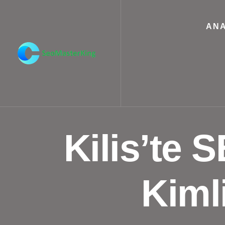
ANA
Kilis’te S
Kiml