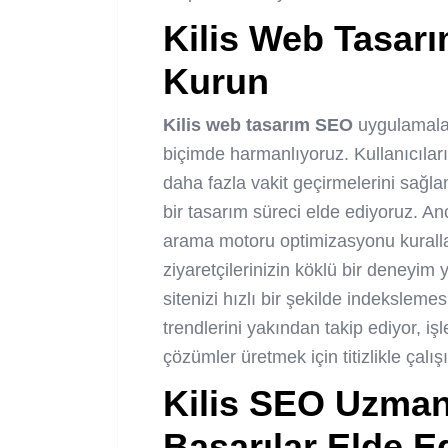
Kilis Web Tasar
Kurun
Kilis web tasarım SEO
uygulamalar
biçimde harmanlıyoruz. Kullanıcılar
daha fazla vakit geçirmelerini sağla
bir tasarım süreci elde ediyoruz. A
arama motoru optimizasyonu kuralla
ziyaretçilerinizin köklü bir deneyi
sitenizi hızlı bir şekilde indekslem
trendlerini yakından takip ediyor, iş
çözümler üretmek için titizlikle çalış
Kilis SEO Uzmanla
Başarılar Elde E