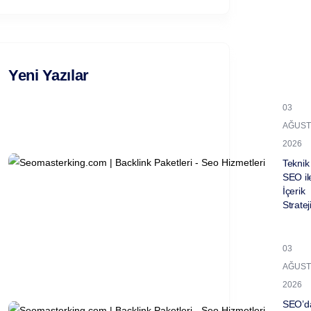
Yeni Yazılar
03
AĞUST
2026
Teknik
SEO il
İçerik
Stratej
03
AĞUST
2026
SEO’d