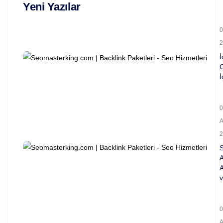
Yeni Yazılar
0
2
İ
İ
0
2
A
A
v
0