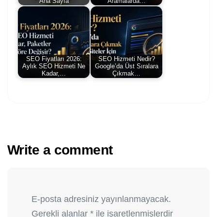
Ana Sayfa
Aramalarda…
SEO Fiyatları 2026:
SEO Hizmeti Nedir?
Aylık SEO Hizmeti Ne
Google’da Üst Sıralara
Kadar,…
Çıkmak…
Write a comment
E-posta adresiniz yayınlanmayacak.
Gerekli alanlar
*
ile işaretlenmişlerdir