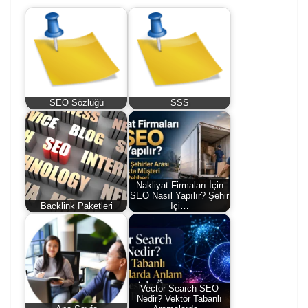
SEO Sözlüğü
SSS
Nakliyat Firmaları İçin
SEO Nasıl Yapılır? Şehir
Backlink Paketleri
İçi…
Vector Search SEO
Nedir? Vektör Tabanlı