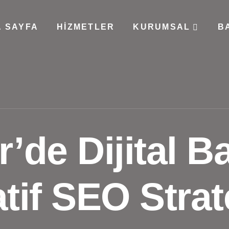
 SAYFA
HIZMETLER
KURUMSAL
B
’de Dijital Ba
tif SEO Strate