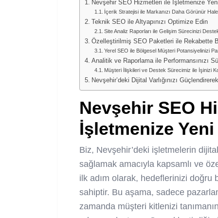
Nevşehir SEO Hizmetleri ile İşletmenize Yeni
İçerik Stratejisi ile Markanızı Daha Görünür Hale
Teknik SEO ile Altyapınızı Optimize Edin
Site Analiz Raporları ile Gelişim Sürecinizi Deste
Özelleştirilmiş SEO Paketleri ile Rekabette
Yerel SEO ile Bölgesel Müşteri Potansiyelinizi Pa
Analitik ve Raporlama ile Performansınızı Sür
Müşteri İlişkileri ve Destek Sürecimiz ile İşinizi K
Nevşehir’deki Dijital Varlığınızı Güçlendirer
Nevşehir SEO Hi
İşletmenize Yeni
Biz, Nevşehir’deki işletmelerin dijit
sağlamak amacıyla kapsamlı ve öze
ilk adım olarak, hedeflerinizi doğr
sahiptir. Bu aşama, sadece pazarlama
zamanda müşteri kitlenizi tanımanın 