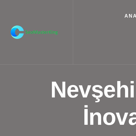
ANA
Nevşehir
İnova