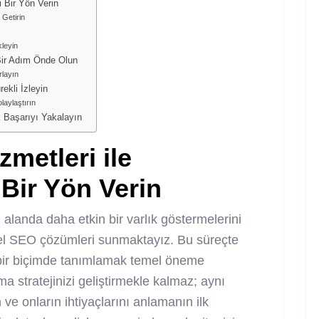
 Bir Yön Verin
 Getirin
kleyin
 Bir Adım Önde Olun
rlayın
ekli İzleyin
olaylaştırın
ek Başarıyı Yakalayın
zmetleri
ile
 Bir Yön Verin
al alanda daha etkin bir varlık göstermelerini
l SEO çözümleri sunmaktayız. Bu süreçte
u bir biçimde tanımlamak temel öneme
 stratejinizi geliştirmekle kalmaz; aynı
ve onların ihtiyaçlarını anlamanın ilk