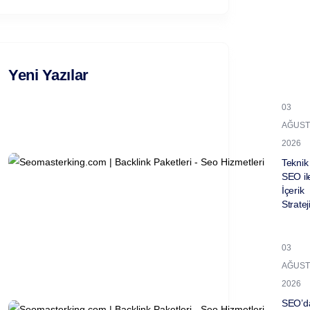
Yeni Yazılar
03
AĞUST
2026
Teknik
SEO il
İçerik
Stratej
03
AĞUST
2026
SEO’d