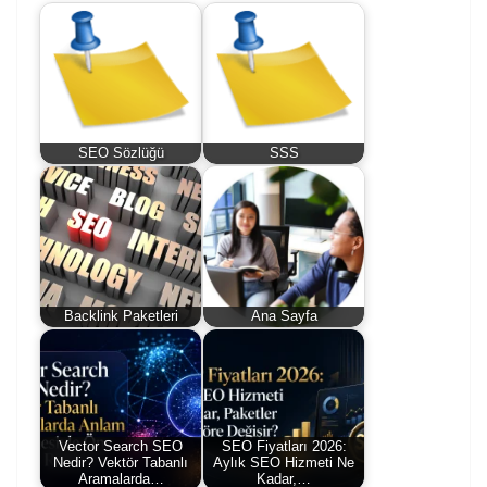
SEO Sözlüğü
SSS
Backlink Paketleri
Ana Sayfa
Vector Search SEO
SEO Fiyatları 2026:
Nedir? Vektör Tabanlı
Aylık SEO Hizmeti Ne
Aramalarda…
Kadar,…