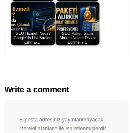
SEO Hizmeti Nedir?
SEO Paketi Satın
Google’da Üst Sıralara
Alırken Nelere Dikkat
Çıkmak…
Edilmeli?…
Write a comment
E-posta adresiniz yayınlanmayacak.
Gerekli alanlar
*
ile işaretlenmişlerdir