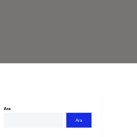
Ara
Ara