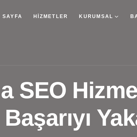
 SAYFA
HIZMETLER
KURUMSAL
B
a SEO Hizmet
l Başarıyı Ya