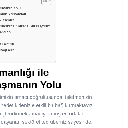
aşmanın Yolu
anın Yöntemleri
 Yaratın
ılarınıza Katkıda Bulunuyoruz
endirin
n
zı Artırın
eği Alın
anlığı ile
laşmanın Yolu
mizin amacı doğrultusunda, işletmenizin
hedef kitlenizle etkili bir bağ kurmaktayız.
güçlendirmek amacıyla müşteri odaklı
lara dayanan sektörel tecrübemiz sayesinde,