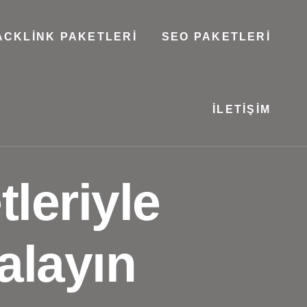
ACKLINK PAKETLERI
SEO PAKETLERI
İLETIŞIM
leriyle
kalayın