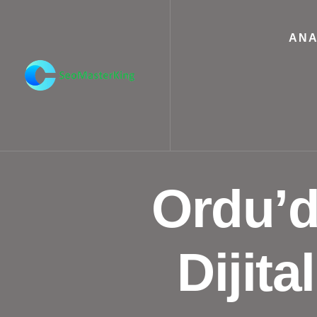
ANA
Ordu’d
Dijita