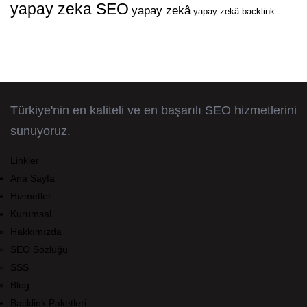
yapay zeka SEO
yapay zekâ
yapay zekâ backlink
Türkiye'nin en kaliteli ve en başarılı SEO hizmetlerini
sunuyoruz.
Linkler
Ana Sayfa
Hizmetler
Kurumsal
Hakkımızda
SEO Sözlüğü
SSS
Blog
Backlink Paketleri