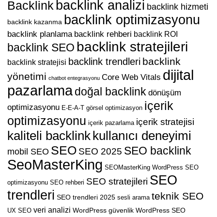
backlink analizi
Backlink
backlink hizmeti
backlink optimizasyonu
backlink kazanma
backlink planlama
backlink rehberi
backlink ROI
backlink stratejileri
backlink SEO
backlink
backlink trendleri
backlink stratejisi
dijital
yönetimi
Core Web Vitals
chatbot entegrasyonu
pazarlama
doğal backlink
dönüşüm
içerik
optimizasyonu
E-E-A-T
görsel optimizasyon
optimizasyonu
içerik stratejisi
içerik pazarlama
kaliteli backlink
kullanıcı deneyimi
SEO
SEO backlink
SEO 2025
mobil SEO
SeoMasterKing
SEOMasterKing WordPress
SEO
SEO
SEO stratejileri
optimizasyonu
SEO rehberi
trendleri
teknik SEO
SEO trendleri 2025
sesli arama
veri analizi
WordPress güvenlik
WordPress SEO
UX SEO