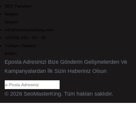
SEO Paketleri
İletişim
İletişim
info@seomasterking.com
+(0539) 491 - 64 - 95
Türkiye / Ankara
Bülten
Eposta Adresinizi Bize Gönderin Gelişmelerden Ve
Kampanyalardan İlk Sizin Haberiniz Olsun
© 2026 SeoMasterKing. Tüm hakları saklıdır.