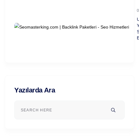
0
Y
S
E
Yazılarda Ara