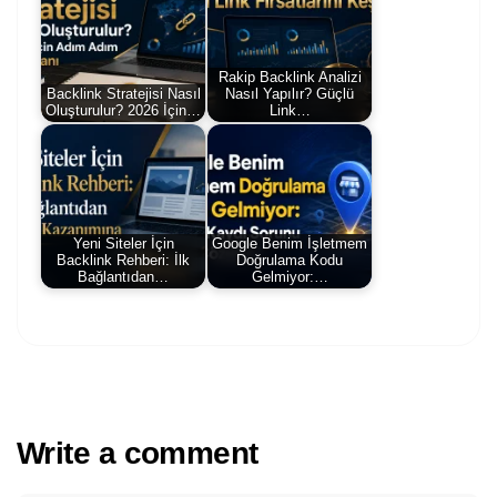
Rakip Backlink Analizi
Backlink Stratejisi Nasıl
Nasıl Yapılır? Güçlü
Oluşturulur? 2026 İçin…
Link…
Yeni Siteler İçin
Google Benim İşletmem
Backlink Rehberi: İlk
Doğrulama Kodu
Bağlantıdan…
Gelmiyor:…
Write a comment