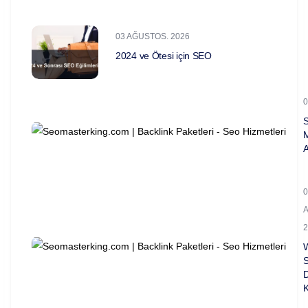
03 AĞUSTOS. 2026
2024 ve Ötesi için SEO
0
A
0
2
S
D
K