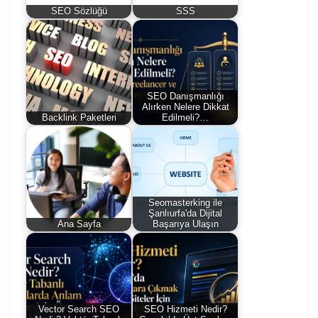
SEO Sözlüğü
SSS
SEO Danışmanlığı
Alırken Nelere Dikkat
Backlink Paketleri
Edilmeli?…
Seomasterking ile
Şanlıurfa'da Dijital
Ana Sayfa
Başarıya Ulaşın
Vector Search SEO
SEO Hizmeti Nedir?