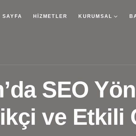
 SAYFA
HIZMETLER
KURUMSAL
B
’da SEO Yön
likçi ve Etkil