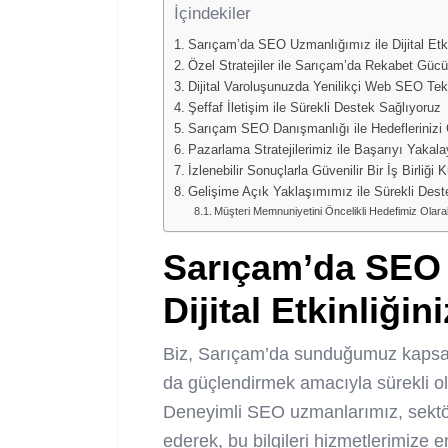
İçindekiler
Sarıçam’da SEO Uzmanlığımız ile Dijital Etkin
Özel Stratejiler ile Sarıçam’da Rekabet Gücü
Dijital Varoluşunuzda Yenilikçi Web SEO Tekn
Şeffaf İletişim ile Sürekli Destek Sağlıyoruz
Sarıçam SEO Danışmanlığı ile Hedeflerinizi 
Pazarlama Stratejilerimiz ile Başarıyı Yakala
İzlenebilir Sonuçlarla Güvenilir Bir İş Birliği 
Gelişime Açık Yaklaşımımız ile Sürekli Dest
Müşteri Memnuniyetini Öncelikli Hedefimiz Olarak
Sarıçam’da SEO 
Dijital Etkinliğin
Biz, Sarıçam’da sunduğumuz kapsamlı
da güçlendirmek amacıyla sürekli ol
Deneyimli SEO uzmanlarımız, sektör
ederek, bu bilgileri hizmetlerimize en