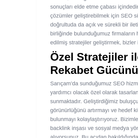
sonuçları elde etme çabası içindedir.
çözümler geliştirebilmek için SEO süre
doğrultuda da açık ve sürekli bir ile
birliğinde bulunduğumuz firmaların h
edilmiş stratejiler geliştirmek, bizle
Özel Stratejiler 
Rekabet Gücünüz
Sarıçam’da sunduğumuz SEO hizmetle
yardımcı olacak özel olarak tasarlanm
sunmaktadır. Geliştirdiğimiz buluşç
görünürlüğünü artırmayı ve hedef kitl
bulunmayı kolaylaştırıyoruz. Bizimle 
backlink inşası ve sosyal medya yön
alıyorsunuz. Bu açıdan bakıldığında