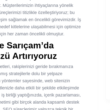
 Müşterilerimizin ihtiyaçlarına yönelik
çlerimizi titizlikle özelleştiriyoruz; bu
tişim sağlamak en öncelikli görevimizdir. İş
edef kitlelerine ulaşabilmesi için optimize
r için her zaman öncelikli olmuştur.
ile Sarıçam’da
ü Artırıyoruz
ri, rakiplerinizi geride bırakmanıza
ış stratejilerle dolu bir yelpaze
u yöntemler sayesinde, web sitenizin
enizle daha etkili bir şekilde etkileşimde
iş birliği yaptığınızda, içerik pazarlaması,
etimi gibi birçok alanda kapsamlı destek
, SEO süreçlerimiz yalnızca teknik bir