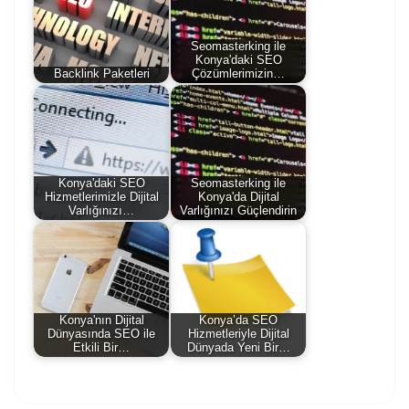
Seomasterking ile
Konya'daki SEO
Backlink Paketleri
Çözümlerimizin…
Konya'daki SEO
Seomasterking ile
Hizmetlerimizle Dijital
Konya'da Dijital
Varlığınızı…
Varlığınızı Güçlendirin
Konya'nın Dijital
Konya’da SEO
Dünyasında SEO ile
Hizmetleriyle Dijital
Etkili Bir…
Dünyada Yeni Bir…