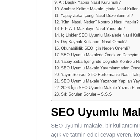
Alt Başlık Yapısı Nasıl Kurulmalı?
Anahtar Kelime Makale İçinde Nasıl Kullanı
Yapay Zeka İçeriği Nasıl Düzenlenmeli?
“Kim, Nasıl, Neden” Kontrolü Nasıl Yapılır?
E-E-A-T Makaleye Nasıl Yansıtılır?
İç Linkler SEO Uyumlu Makalede Nasıl Kull
Dış Kaynak Kullanımı Nasıl Olmalı?
Okunabilirlik SEO İçin Neden Önemli?
SEO Uyumlu Makalede Örnek ve Deneyim 
Yapay Zeka İçeriğinde Doğruluk Kontrolü Nas
SEO Uyumlu Makale Yayımlanmadan Önce K
Yayın Sonrası SEO Performansı Nasıl Takip
SEO Uyumlu Makale Yazarken Yapılan Yayg
2026 İçin SEO Uyumlu Makale Yazma Plan
Sık Sorulan Sorular – S.S.S
SEO Uyumlu Mak
SEO uyumlu makale, bir kullanıcını
açık ve tatmin edici cevap veren, k