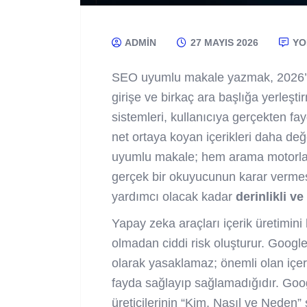
ADMIN
27 MAYIS 2026
YO
SEO uyumlu makale yazmak, 2026’da 
girişe ve birkaç ara başlığa yerleş
sistemleri, kullanıcıya gerçekten fa
net ortaya koyan içerikleri daha d
uyumlu makale; hem arama motorlar
gerçek bir okuyucunun karar verme
yardımcı olacak kadar
derinlikli ve
Yapay zeka araçları içerik üretimini 
olmadan ciddi risk oluşturur. Google,
olarak yasaklamaz; önemli olan içeri
fayda sağlayıp sağlamadığıdır. Goog
üreticilerinin “Kim, Nasıl ve Neden” 