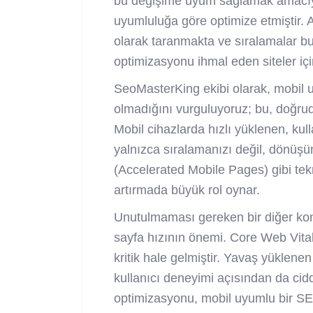
bu değişime uyum sağlamak amacıyl
uyumluluğa göre optimize etmiştir. A
olarak taranmakta ve sıralamalar b
optimizasyonu ihmal eden siteler için
SeoMasterKing ekibi olarak, mobil u
olmadığını vurguluyoruz; bu, doğr
Mobil cihazlarda hızlı yüklenen, kulla
yalnızca sıralamanızı değil, dönüşü
(Accelerated Mobile Pages) gibi tekn
artırmada büyük rol oynar.
Unutulmaması gereken bir diğer kon
sayfa hızının önemi. Core Web Vitals
kritik hale gelmiştir. Yavaş yüklene
kullanıcı deneyimi açısından da cidd
optimizasyonu, mobil uyumlu bir SEO 