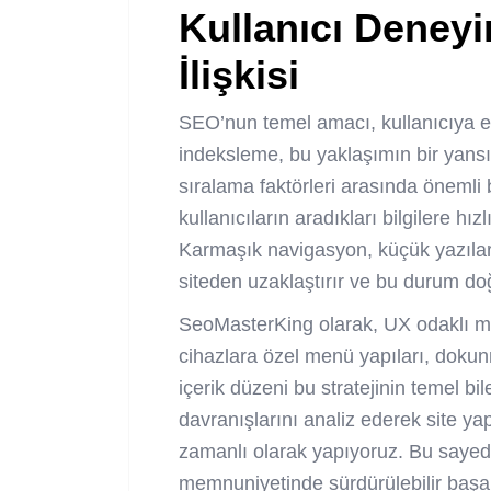
Kullanıcı Deney
İlişkisi
SEO’nun temel amacı, kullanıcıya en
indeksleme, bu yaklaşımın bir yans
sıralama faktörleri arasında önemli b
kullanıcıların aradıkları bilgilere hı
Karmaşık navigasyon, küçük yazılar 
siteden uzaklaştırır ve bu durum do
SeoMasterKing olarak, UX odaklı mobi
cihazlara özel menü yapıları, dokunm
içerik düzeni bu stratejinin temel bil
davranışlarını analiz ederek site y
zamanlı olarak yapıyoruz. Bu saye
memnuniyetinde sürdürülebilir başar