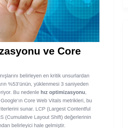
izasyonu ve Core
nışlarını belirleyen en kritik unsurlardan
cıların %53’ünün, yüklenmesi 3 saniyeden
teriyor. Bu nedenle
hız optimizasyonu
,
Google’ın Core Web Vitals metrikleri, bu
terlerini sunar. LCP (Largest Contentful
LS (Cumulative Layout Shift) değerlerinin
dan belirleyici hale gelmiştir.