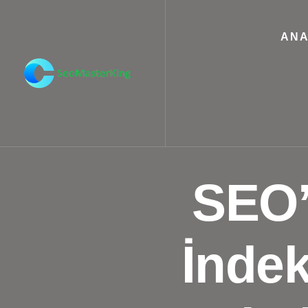
ANA
SEO’
İndek