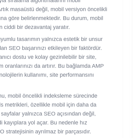
a sıralama algoritmalarını mobil
rtık masaüstü değil, mobil versiyon öncelikli
una göre belirlenmektedir. Bu durum, mobil
 ciddi bir dezavantaj yaratır.
yumlu tasarımın yalnızca estetik bir unsur
udan
SEO
başarınızı etkileyen bir faktördür.
nıcı dostu ve kolay gezinilebilir bir site,
m oranlarınızı da artırır. Bu bağlamda AMP
olojilerin kullanımı, site performansını
u, mobil öncelikli indeksleme sürecinde
 metrikleri, özellikle mobil için daha da
n sayfalar yalnızca SEO açısından değil,
i kayıplara yol açar. Bu nedenle hız
stratejisinin ayrılmaz bir parçasıdır.