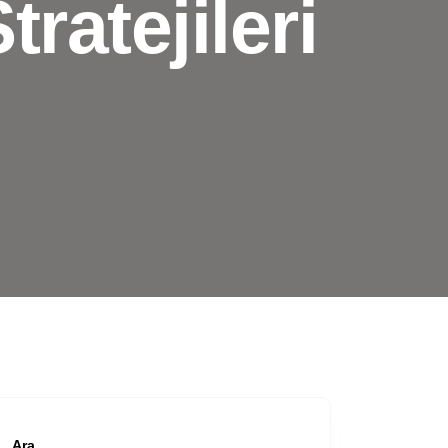
ratejileri
Ara