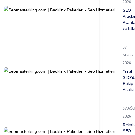
2026
SEO
Araçla
Avantaj
ve Etkil
07
AĞUST
2026
Yerel
SEO’d
Rakip
Analizi 
07 AĞ
2026
Rekabe
SEO