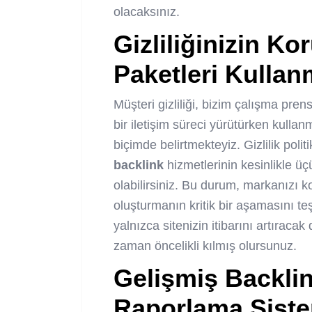
olacaksınız.
Gizliliğinizin Ko
Paketleri
Kullanm
Müşteri gizliliği, bizim çalışma prens
bir iletişim süreci yürütürken kull
biçimde belirtmekteyiz. Gizlilik pol
backlink
hizmetlerinin kesinlikle ü
olabilirsiniz. Bu durum, markanızı kor
oluşturmanın kritik bir aşamasını teşk
yalnızca sitenizin itibarını artıraca
zaman öncelikli kılmış olursunuz.
Gelişmiş
Backli
Raporlama Sist