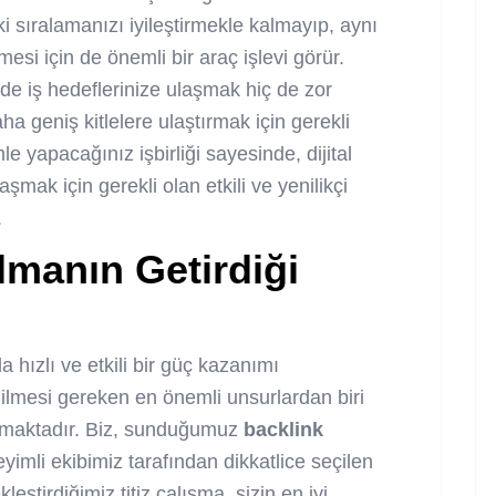
ki sıralamanızı iyileştirmekle kalmayıp, aynı
esi için de önemli bir araç işlevi görür.
e iş hedeflerinize ulaşmak hiç de zor
 geniş kitlelere ulaştırmak için gerekli
e yapacağınız işbirliği sayesinde, dijital
mak için gerekli olan etkili ve yenilikçi
.
l
manın Getirdiği
a hızlı ve etkili bir güç kazanımı
dilmesi gereken en önemli unsurlardan biri
laşmaktadır. Biz, sunduğumuz
backlink
imli ekibimiz tarafından dikkatlice seçilen
eştirdiğimiz titiz çalışma, sizin en iyi