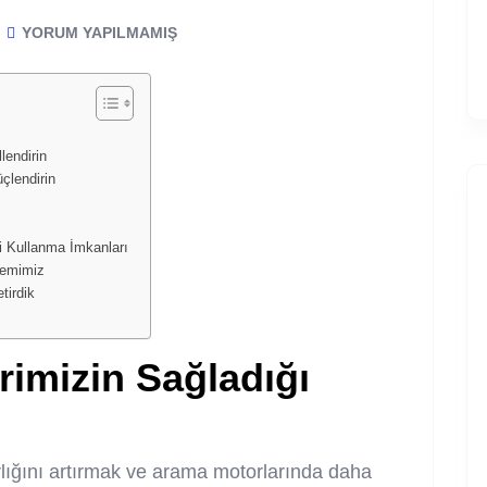
YORUM YAPILMAMIŞ
lendirin
çlendirin
ri Kullanma İmkanları
temimiz
tirdik
ri
mizin Sağladığı
lığını artırmak ve arama motorlarında daha