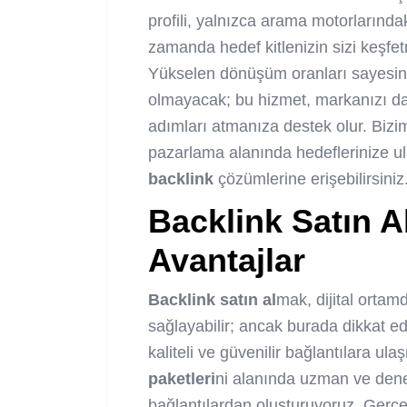
profili, yalnızca arama motorlarında
zamanda hedef kitlenizin sizi keşfetm
Yükselen dönüşüm oranları sayesind
olmayacak; bu hizmet, markanızı daha
adımları atmanıza destek olur. Biziml
pazarlama alanında hedeflerinize ulaş
backlink
çözümlerine erişebilirsiniz
Backlink
Satın A
Avantajlar
Backlink
satın al
mak, dijital ortamd
sağlayabilir; ancak burada dikkat e
kaliteli ve güvenilir bağlantılara u
paketleri
ni alanında uzman ve deney
bağlantılardan oluşturuyoruz. Gerçekl