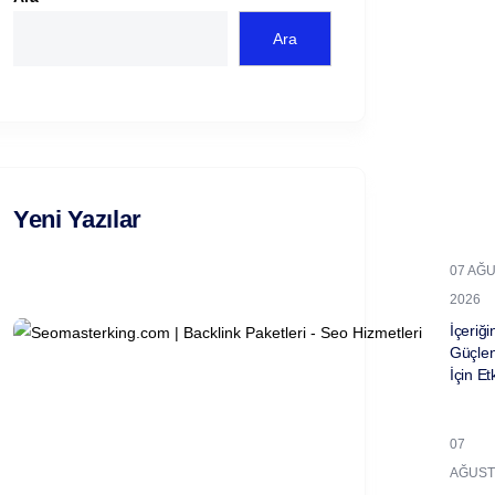
Ara
Yeni Yazılar
07 AĞ
2026
İçeriğin
Güçle
İçin Et
07
AĞUST