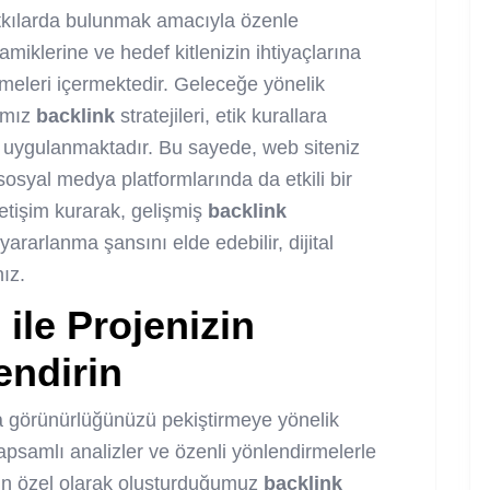
atkılarda bulunmak amacıyla özenle
amiklerine ve hedef kitlenizin ihtiyaçlarına
rmeleri içermektedir. Geleceğe yönelik
ımız
backlink
stratejileri, etik kurallara
 uygulanmaktadır. Bu sayede, web siteniz
osyal medya platformlarında da etkili bir
etişim kurarak, gelişmiş
backlink
ararlanma şansını elde edebilir, dijital
ız.
i
ile Projenizin
endirin
sıra görünürlüğünüzü pekiştirmeye yönelik
apsamlı analizler ve özenli yönlendirmelerle
için özel olarak oluşturduğumuz
backlink