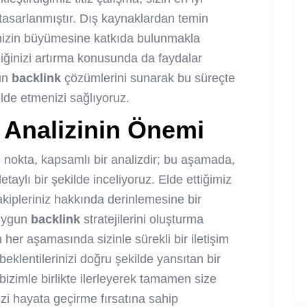
tasarlanmıştır. Dış kaynaklardan temin
tenizin büyümesine katkıda bulunmakla
iğinizi artırma konusunda da faydalar
gun
backlink
çözümlerini sunarak bu süreçte
lde etmenizi sağlıyoruz.
i Analizinin Önemi
 nokta, kapsamlı bir analizdir; bu aşamada,
etaylı bir şekilde inceliyoruz. Elde ettiğimiz
akipleriniz hakkında derinlemesine bir
 uygun
backlink
stratejilerini oluşturma
 her aşamasında sizinle sürekli bir iletişim
e beklentilerinizi doğru şekilde yansıtan bir
izimle birlikte ilerleyerek tamamen size
izi hayata geçirme fırsatına sahip