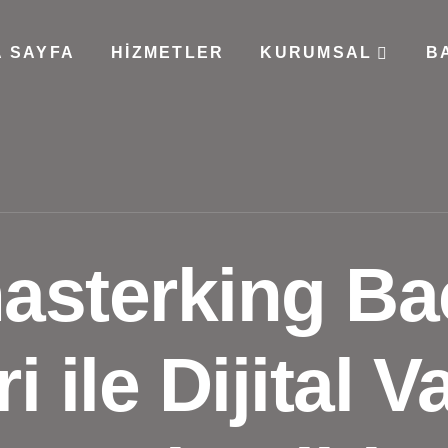
 SAYFA
HIZMETLER
KURUMSAL
B
sterking Ba
i ile Dijital Va