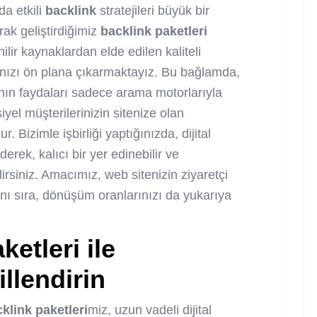
da etkili
backlink
stratejileri büyük bir
rak geliştirdiğimiz
backlink
paketleri
nilir kaynaklardan elde edilen kaliteli
manızı ön plana çıkarmaktayız. Bu bağlamda,
nın faydaları sadece arama motorlarıyla
yel müşterilerinizin sitenize olan
. Bizimle işbirliği yaptığınızda, dijital
erek, kalıcı bir yer edinebilir ve
irsiniz. Amacımız, web sitenizin ziyaretçi
anı sıra, dönüşüm oranlarınızı da yukarıya
ketleri
ile
llendirin
klink
paketleri
miz, uzun vadeli dijital