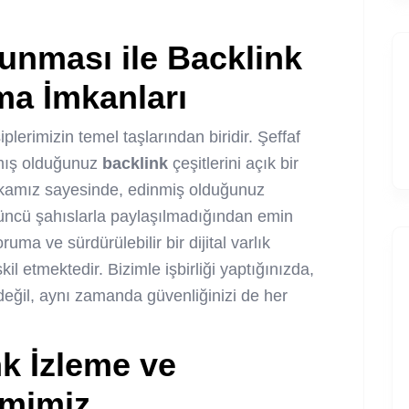
runması ile
Backlink
a İmkanları
iplerimizin temel taşlarından biridir. Şeffaf
anmış olduğunuz
backlink
çeşitlerini açık bir
itikamız sayesinde, edinmiş olduğunuz
çüncü şahıslarla paylaşılmadığından emin
uma ve sürdürülebilir bir dijital varlık
il etmektedir. Bizimle işbirliği yaptığınızda,
k değil, aynı zamanda güvenliğinizi de her
nk
İzleme ve
emimiz