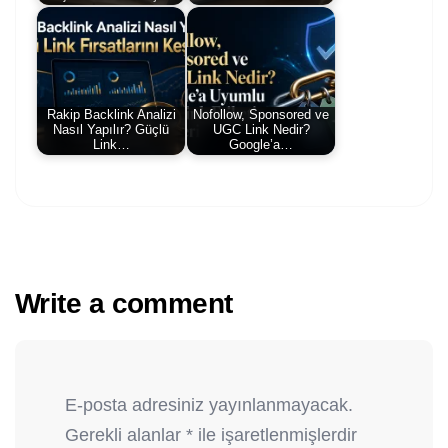
Rakip Backlink Analizi
Nofollow, Sponsored ve
Nasıl Yapılır? Güçlü
UGC Link Nedir?
Link…
Google’a…
Write a comment
E-posta adresiniz yayınlanmayacak.
Gerekli alanlar
*
ile işaretlenmişlerdir