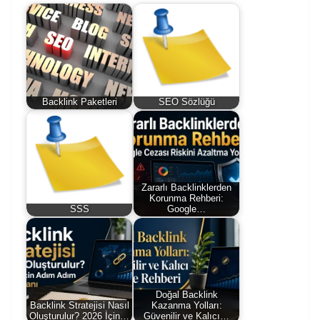
Backlink Paketleri
SEO Sözlüğü
Zararlı Backlinklerden
Korunma Rehberi:
SSS
Google…
Doğal Backlink
Backlink Stratejisi Nasıl
Kazanma Yolları:
Oluşturulur? 2026 İçin…
Güvenilir ve Kalıcı…