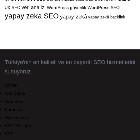
veri analizi
WordPress güvenlik
WordPress SEO
UX SEO
yapay zeka SEO
yapay zekâ
yapay zekâ backlink
Türkiye'nin en kaliteli ve en başarılı SEO hizmetlerini
sunuyoruz.
Linkler
Ana Sayfa
Hizmetler
Kurumsal
Hakkımızda
SEO Sözlüğü
SSS