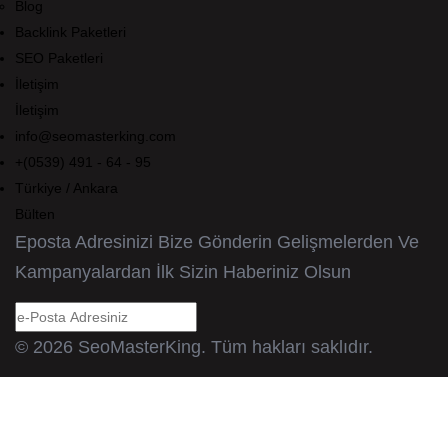
Blog
Backlink Paketleri
SEO Paketleri
İletişim
İletişim
info@seomasterking.com
+(0539) 491 - 64 - 95
Türkiye / Ankara
Bülten
Eposta Adresinizi Bize Gönderin Gelişmelerden Ve
Kampanyalardan İlk Sizin Haberiniz Olsun
© 2026 SeoMasterKing. Tüm hakları saklıdır.