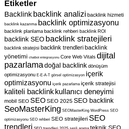
Etiketler
backlink analizi
Backlink
backlink hizmeti
backlink optimizasyonu
backlink kazanma
backlink planlama
backlink rehberi
backlink ROI
backlink stratejileri
backlink SEO
backlink
backlink trendleri
backlink stratejisi
dijital
yönetimi
Core Web Vitals
chatbot entegrasyonu
pazarlama
doğal backlink
dönüşüm
içerik
optimizasyonu
E-E-A-T
görsel optimizasyon
optimizasyonu
içerik stratejisi
içerik pazarlama
kaliteli backlink
kullanıcı deneyimi
SEO
SEO backlink
SEO 2025
mobil SEO
SeoMasterKing
SEOMasterKing WordPress
SEO
SEO
SEO stratejileri
optimizasyonu
SEO rehberi
trendleri
teknik SEO
SEO trendleri 2025
sesli arama